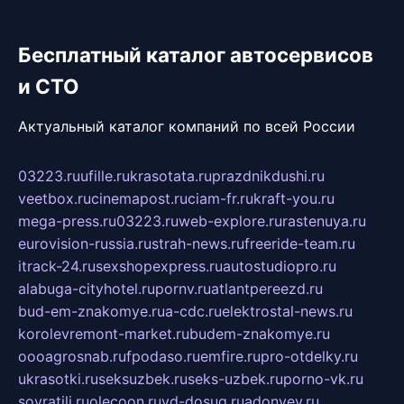
Бесплатный каталог автосервисов
и СТО
Актуальный каталог компаний по всей России
03223.ru
ufille.ru
krasotata.ru
prazdnikdushi.ru
veetbox.ru
cinemapost.ru
ciam-fr.ru
kraft-you.ru
mega-press.ru
03223.ru
web-explore.ru
rastenuya.ru
eurovision-russia.ru
strah-news.ru
freeride-team.ru
itrack-24.ru
sexshopexpress.ru
autostudiopro.ru
alabuga-cityhotel.ru
pornv.ru
atlantpereezd.ru
bud-em-znakomye.ru
a-cdc.ru
elektrostal-news.ru
korolevremont-market.ru
budem-znakomye.ru
oooagrosnab.ru
fpodaso.ru
emfire.ru
pro-otdelky.ru
ukrasotki.ru
seksuzbek.ru
seks-uzbek.ru
porno-vk.ru
sovratili.ru
olecoon.ru
vd-dosug.ru
adonyev.ru