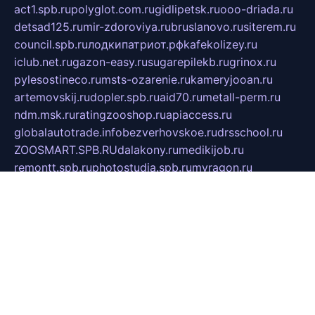
act1.spb.ru
polyglot.com.ru
gidlipetsk.ru
ooo-driada.ru
detsad125.ru
mir-zdoroviya.ru
bruslanovo.ru
siterem.ru
council.spb.ru
лодкипатриот.рф
kafekolizey.ru
iclub.net.ru
gazon-easy.ru
sugarepilekb.ru
grinox.ru
pylesostineco.ru
msts-ozarenie.ru
kameryjooan.ru
artemovskij.ru
dopler.spb.ru
aid70.ru
metall-perm.ru
ndm.msk.ru
ratingzooshop.ru
apiaccess.ru
globalautotrade.info
bezverhovskoe.ru
drsschool.ru
ZOOSMART.SPB.RU
dalakony.ru
medikijob.ru
remontt.spb.ru
photostudia.spb.ru
myragon.ru
terramia.ru
academy62.ru
gardengallereya.ru
rti.com.ru
artem-news.ru
biserinca.ru
krasnodarkurort.com
imshowtv.ru
mebel-v-tule.ru
mobtopik.ru
pcsecurity.net.ru
tool-sib.ru
multimetrunit.ru
sp-tour.ru
fan-cs.ru
santeh-russia.ru
symbian9.net.ru
DSHAIR.RU
tmmotors.spb.ru
xjocuricopii.com
musavtomat.msk.ru
obustrojdom.ru
sovetcik.ru
ybaranovskaya.ru
ppknews.ru
cult-alshei.ru
JAPANRUSSIA.RU