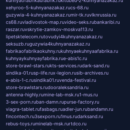
kuhnyaofabrikaufabrik.ru
kitubeu-2-kuhnyanazakaz.ru
xehyroo-5-kuhnyanazakaz.ru
cs-68.ru
guzywia-4-kuhnyanazakaz.ru
mir-tk.ru
vlknrussia.ru
cs68.ru
vladivostok-map.ru
video-seks.ru
bankaribi.ru
raszar.ru
vskrytie-zamkov-moskva113.ru
lipetsktelecom.ru
tovudyi4kuhnyanazakaz.ru
seksuzb.ru
guzywia4kuhnyanazakaz.ru
fabrikaofabrikaokuhny.ru
kuhnyaekuhnyaafabrika.ru
kuhnyaykuhnyayfabrika.ru
e-abis1c.ru
store-brawl-stars.ru
kts-services.ru
dark-sand.ru
sindika-01.ru
sp-life.ru
x-legion.ru
sib-archives.ru
e-abis-1-c.ru
sindika01.ru
venda-festival.ru
store-brawlstars.ru
dooraleksandria.ru
antenna-highly.ru
mine-lab-msk.ru
1-mus.ru
3-sex-porn.ru
ban-damn.ru
purse-factory.ru
viagra-tablet.ru
fasbags.ru
adler-jun.ru
bandamn.ru
fincontech.ru
3sexporn.ru
1mus.ru
darksand.ru
rebus-toys.ru
minelab-msk.ru
rtdco.ru