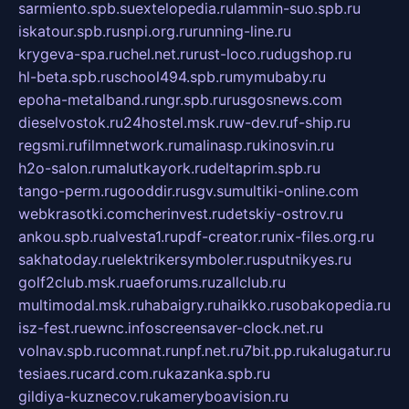
sarmiento.spb.su
extelopedia.ru
lammin-suo.spb.ru
iskatour.spb.ru
snpi.org.ru
running-line.ru
krygeva-spa.ru
chel.net.ru
rust-loco.ru
dugshop.ru
hl-beta.spb.ru
school494.spb.ru
mymubaby.ru
epoha-metalband.ru
ngr.spb.ru
rusgosnews.com
dieselvostok.ru
24hostel.msk.ru
w-dev.ru
f-ship.ru
regsmi.ru
filmnetwork.ru
malinasp.ru
kinosvin.ru
h2o-salon.ru
malutkayork.ru
deltaprim.spb.ru
tango-perm.ru
gooddir.ru
sgv.su
multiki-online.com
webkrasotki.com
cherinvest.ru
detskiy-ostrov.ru
ankou.spb.ru
alvesta1.ru
pdf-creator.ru
nix-files.org.ru
sakhatoday.ru
elektrikersymboler.ru
sputnikyes.ru
golf2club.msk.ru
aeforums.ru
zallclub.ru
multimodal.msk.ru
habaigry.ru
haikko.ru
sobakopedia.ru
isz-fest.ru
ewnc.info
screensaver-clock.net.ru
volnav.spb.ru
comnat.ru
npf.net.ru
7bit.pp.ru
kalugatur.ru
tesiaes.ru
card.com.ru
kazanka.spb.ru
gildiya-kuznecov.ru
kameryboavision.ru