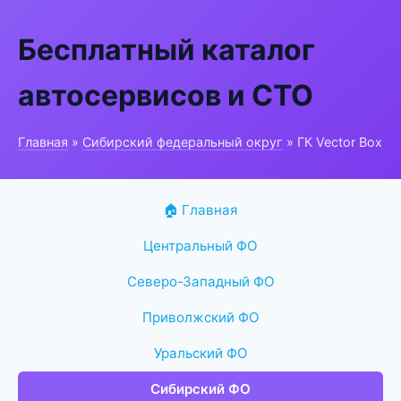
Бесплатный каталог
автосервисов и СТО
Главная
»
Сибирский федеральный округ
» ГК Vector Box
🏠 Главная
Центральный ФО
Северо-Западный ФО
Приволжский ФО
Уральский ФО
Сибирский ФО