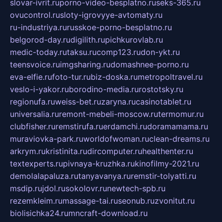
slovar-ivrit.ru
porno-video-besplatno.ru
seks-365.ru
ovucontrol.ru
sloty-igrovyye-avtomaty.ru
ru-industriya.ru
russkoe-porno-besplatno.ru
belgorod-day.ru
digilith.ru
pichkurovlab.ru
medic-today.ru
taksu.ru
comp123.ru
don-ykt.ru
teensvoice.ru
imgsharing.ru
domashnee-porno.ru
eva-elfie.ru
foto-tur.ru
biz-doska.ru
metropoltravel.ru
veslo-i-yakor.ru
borodino-media.ru
rostotsky.ru
regionufa.ru
weiss-bet.ru
zaryna.ru
casinotablet.ru
universalia.ru
remont-mebeli-moscow.ru
termomur.ru
clubfisher.ru
remstirufa.ru
erdamchi.ru
doramamama.ru
muraviovka-park.ru
worldofwoman.ru
clean-dreams.ru
arkrym.ru
kristinita.ru
dircomputer.ru
healthenter.ru
textexperts.ru
pivnaya-kruzhka.ru
kinofilmy-2021.ru
demolalapaluza.ru
tanyavanya.ru
remstir-tolyatti.ru
msdip.ru
jdol.ru
sokolovr.ru
newtech-spb.ru
rezemkleim.ru
massage-tai.ru
seonub.ru
zvonitut.ru
biolisichka24.ru
mncraft-download.ru