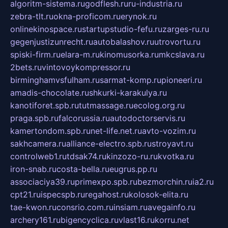
algoritm-sistema.ru
godflesh.ru
ru-industria.ru
zebra-tlt.ru
okna-proficom.ru
erynok.ru
onlinekinospace.ru
startupstudio-fefu.ru
zarges-ru.ru
gegenjustizunrecht.ru
autobalashov.ru
utrovortu.ru
spiski-firm.ru
elara-m.ru
kinomusorka.ru
mkcslava.ru
2bets.ru
vintovoykompressor.ru
birminghamvsfulham.ru
sarmat-komp.ru
pioneeri.ru
amadis-chocolate.ru
shkurki-karakulya.ru
kanotiforet.spb.ru
tutmassage.ru
ecolog.org.ru
praga.spb.ru
falcorussia.ru
autodoctorservis.ru
kamertondom.spb.ru
net-life.net.ru
avto-vozim.ru
sakhcamera.ru
alliance-electro.spb.ru
stroyavt.ru
controlweb1.ru
tdsak74.ru
kinzozo-ru.ru
kvotka.ru
iron-snab.ru
costa-bella.ru
eugrus.pp.ru
associaciya39.ru
primexpo.spb.ru
bezmorchin.ru
ia2.ru
cpt21.ru
ispecspb.ru
regahost.ru
kolosok-elita.ru
tae-kwon.ru
consrio.com.ru
insiam.ru
avegainfo.ru
archery161.ru
bigencyclica.ru
vlast16.ru
korru.net