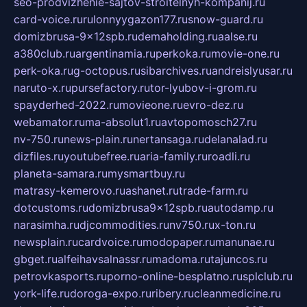
seo-prodvizhenie-sajtov-stroitelnyh-kompanij.ru
card-voice.ru
rulonnyygazon177.ru
snow-guard.ru
domizbrusa-9x12spb.ru
demaholding.ru
aalse.ru
a380club.ru
argentinamia.ru
perkoka.ru
movie-one.ru
perk-oka.ru
g-octopus.ru
sibarchives.ru
andreislyusar.ru
naruto-x.ru
pursefactory.ru
tor-lyubov-i-grom.ru
spayderhed-2022.ru
movieone.ru
evro-dez.ru
webamator.ru
ma-absolut1.ru
avtopomosch27.ru
nv-750.ru
news-plain.ru
nertansaga.ru
delanalad.ru
dizfiles.ru
youtubefree.ru
aria-family.ru
roadli.ru
planeta-samara.ru
mysmartbuy.ru
matrasy-kemerovo.ru
ashanet.ru
trade-farm.ru
dotcustoms.ru
domizbrusa9x12spb.ru
autodamp.ru
narasimha.ru
djcommodities.ru
nv750.ru
x-ton.ru
newsplain.ru
cardvoice.ru
modopaper.ru
manunae.ru
gbget.ru
alfeihavsalnassr.ru
madoma.ru
tajuncos.ru
petrovkasports.ru
porno-online-besplatno.ru
splclub.ru
york-life.ru
doroga-expo.ru
ribery.ru
cleanmedicine.ru