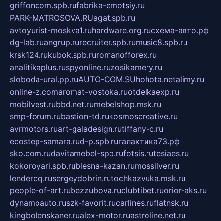
griffoncom.spb.ru
fabrika-emotsiy.ru
PARK-MATROSOVA.RU
agat.spb.ru
avtoyurist-moskva1.ru
hardware.org.ru
схема-авто.рф
dg-lab.ru
angrup.ru
recruiter.spb.ru
music8.spb.ru
krsk124.ru
kubok.spb.ru
romanofforex.ru
analitikaplus.ru
spyonline.ru
zosikamery.ru
sloboda-ural.pp.ru
AUTO-COM.SU
hohota.net
alimy.ru
online-z.com
aromat-vostoka.ru
otdelkaexp.ru
mobilvest.ru
bbd.net.ru
mebelshop.msk.ru
smp-forum.ru
bastion-td.ru
kosmoscreative.ru
avrmotors.ru
art-galadesign.ru
tiffany-c.ru
ecostep-samara.ru
d-p.spb.ru
галактика73.рф
sko.com.ru
davitamebel-spb.ru
fotsis.ru
tesiaes.ru
kokoroyari.spb.ru
blesna-kazan.ru
mossilver.ru
lenderoq.ru
sergeydobrin.ru
tochkazvuka.msk.ru
people-of-art.ru
bezzubova.ru
clubtibet.ru
orior-aks.ru
dynamoauto.ru
szk-favorit.ru
carlines.ru
flatnsk.ru
kingbolenskaner.ru
alex-motor.ru
astroline.net.ru