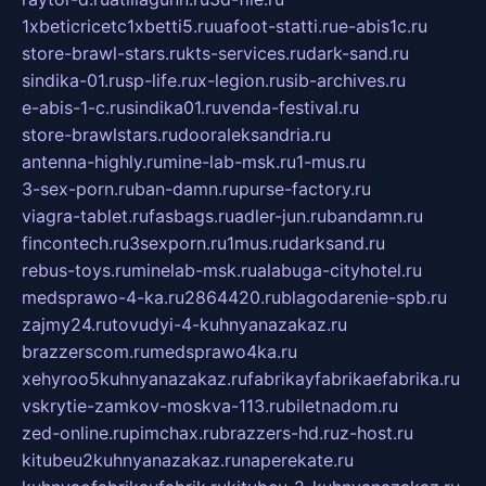
1xbeticricetc1xbetti5.ru
uafoot-statti.ru
e-abis1c.ru
store-brawl-stars.ru
kts-services.ru
dark-sand.ru
sindika-01.ru
sp-life.ru
x-legion.ru
sib-archives.ru
e-abis-1-c.ru
sindika01.ru
venda-festival.ru
store-brawlstars.ru
dooraleksandria.ru
antenna-highly.ru
mine-lab-msk.ru
1-mus.ru
3-sex-porn.ru
ban-damn.ru
purse-factory.ru
viagra-tablet.ru
fasbags.ru
adler-jun.ru
bandamn.ru
fincontech.ru
3sexporn.ru
1mus.ru
darksand.ru
rebus-toys.ru
minelab-msk.ru
alabuga-cityhotel.ru
medsprawo-4-ka.ru
2864420.ru
blagodarenie-spb.ru
zajmy24.ru
tovudyi-4-kuhnyanazakaz.ru
brazzerscom.ru
medsprawo4ka.ru
xehyroo5kuhnyanazakaz.ru
fabrikayfabrikaefabrika.ru
vskrytie-zamkov-moskva-113.ru
biletnadom.ru
zed-online.ru
pimchax.ru
brazzers-hd.ru
z-host.ru
kitubeu2kuhnyanazakaz.ru
naperekate.ru