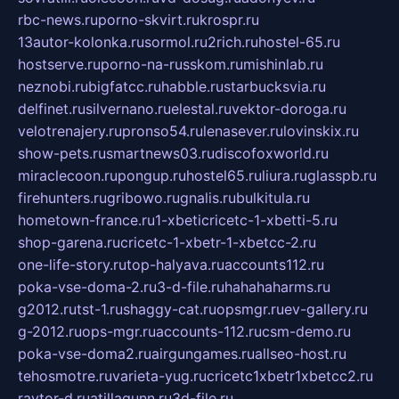
rbc-news.ru
porno-skvirt.ru
krospr.ru
13autor-kolonka.ru
sormol.ru
2rich.ru
hostel-65.ru
hostserve.ru
porno-na-russkom.ru
mishinlab.ru
neznobi.ru
bigfatcc.ru
habble.ru
starbucksvia.ru
delfinet.ru
silvernano.ru
elestal.ru
vektor-doroga.ru
velotrenajery.ru
pronso54.ru
lenasever.ru
lovinskix.ru
show-pets.ru
smartnews03.ru
discofoxworld.ru
miraclecoon.ru
pongup.ru
hostel65.ru
liura.ru
glasspb.ru
firehunters.ru
gribowo.ru
gnalis.ru
bulkitula.ru
hometown-france.ru
1-xbeticricetc-1-xbetti-5.ru
shop-garena.ru
cricetc-1-xbetr-1-xbetcc-2.ru
one-life-story.ru
top-halyava.ru
accounts112.ru
poka-vse-doma-2.ru
3-d-file.ru
hahahaharms.ru
g2012.ru
tst-1.ru
shaggy-cat.ru
opsmgr.ru
ev-gallery.ru
g-2012.ru
ops-mgr.ru
accounts-112.ru
csm-demo.ru
poka-vse-doma2.ru
airgungames.ru
allseo-host.ru
tehosmotre.ru
varieta-yug.ru
cricetc1xbetr1xbetcc2.ru
raytor-d.ru
atillagunn.ru
3d-file.ru