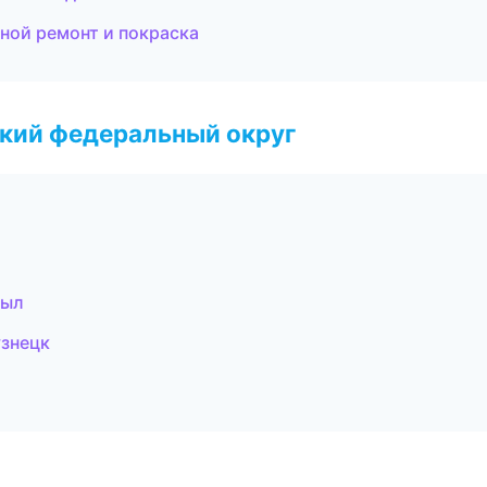
вной ремонт и покраска
ский федеральный округ
зыл
узнецк