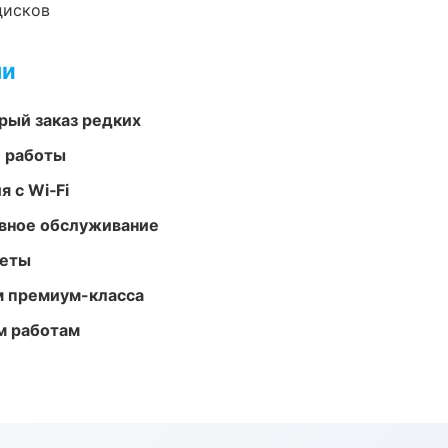
дисков
ми
рый заказ редких
е работы
 с Wi‑Fi
вное обслуживание
меты
м премиум-класса
м работам