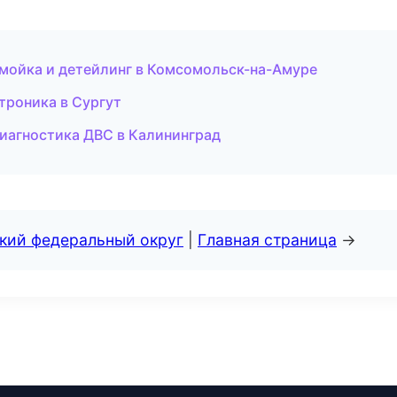
омойка и детейлинг в Комсомольск-на-Амуре
троника в Сургут
диагностика ДВС в Калининград
ский федеральный округ
|
Главная страница
→