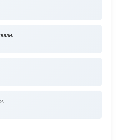
вали.
я.