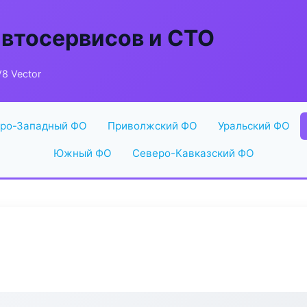
автосервисов и СТО
8 Vector
ро-Западный ФО
Приволжский ФО
Уральский ФО
Южный ФО
Северо-Кавказский ФО