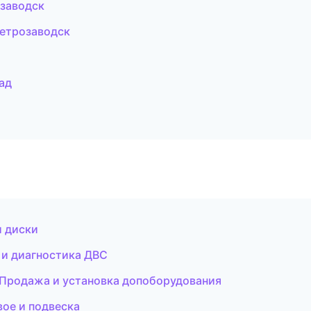
озаводск
Петрозаводск
ад
и диски
 и диагностика ДВС
— Продажа и установка допоборудования
вое и подвеска