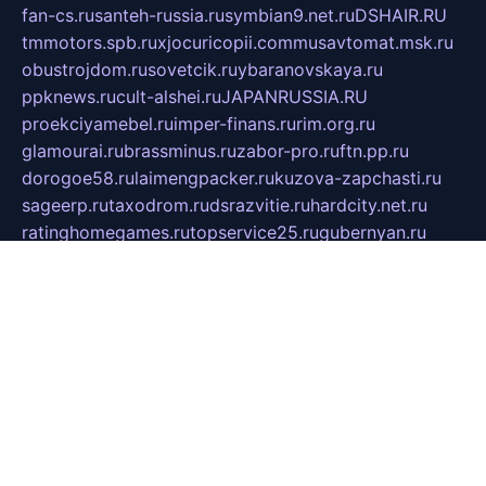
fan-cs.ru
santeh-russia.ru
symbian9.net.ru
DSHAIR.RU
tmmotors.spb.ru
xjocuricopii.com
musavtomat.msk.ru
obustrojdom.ru
sovetcik.ru
ybaranovskaya.ru
ppknews.ru
cult-alshei.ru
JAPANRUSSIA.RU
proekciyamebel.ru
imper-finans.ru
rim.org.ru
glamourai.ru
brassminus.ru
zabor-pro.ru
ftn.pp.ru
dorogoe58.ru
laimengpacker.ru
kuzova-zapchasti.ru
sageerp.ru
taxodrom.ru
dsrazvitie.ru
hardcity.net.ru
ratinghomegames.ru
topservice25.ru
gubernyan.ru
gtglasslined.ru
ii4.ru
tssport.spb.ru
andorra24.com
blackwallstreet.ru
oboimos.ru
optim-doors.com.ru
ikuch.ru
nycr.org.ru
npa21.ru
vremya-ch.spb.ru
desert000.ru
ivtorgi.ru
ifiori.ru
catalog-statei.ru
dcv.org.ru
spetsmaster174.ru
ipkameryhiseeu.ru
dum26.ru
ruspol.spb.ru
fr-opendp.ru
kam-solnyshko.ru
cheyenne-arapaho.ru
sevzapmetal.spb.ru
ted-lapidus.spb.ru
parasite-eliminator.ru
sigma-complete.ru
modernworld.ru
dama-moda.ru