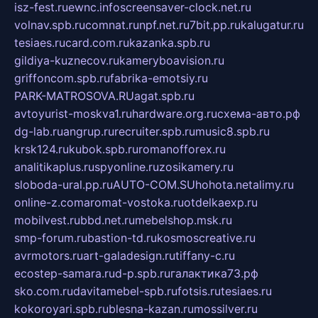
isz-fest.ru
ewnc.info
screensaver-clock.net.ru
volnav.spb.ru
comnat.ru
npf.net.ru
7bit.pp.ru
kalugatur.ru
tesiaes.ru
card.com.ru
kazanka.spb.ru
gildiya-kuznecov.ru
kameryboavision.ru
griffoncom.spb.ru
fabrika-emotsiy.ru
PARK-MATROSOVA.RU
agat.spb.ru
avtoyurist-moskva1.ru
hardware.org.ru
схема-авто.рф
dg-lab.ru
angrup.ru
recruiter.spb.ru
music8.spb.ru
krsk124.ru
kubok.spb.ru
romanofforex.ru
analitikaplus.ru
spyonline.ru
zosikamery.ru
sloboda-ural.pp.ru
AUTO-COM.SU
hohota.net
alimy.ru
online-z.com
aromat-vostoka.ru
otdelkaexp.ru
mobilvest.ru
bbd.net.ru
mebelshop.msk.ru
smp-forum.ru
bastion-td.ru
kosmoscreative.ru
avrmotors.ru
art-galadesign.ru
tiffany-c.ru
ecostep-samara.ru
d-p.spb.ru
галактика73.рф
sko.com.ru
davitamebel-spb.ru
fotsis.ru
tesiaes.ru
kokoroyari.spb.ru
blesna-kazan.ru
mossilver.ru