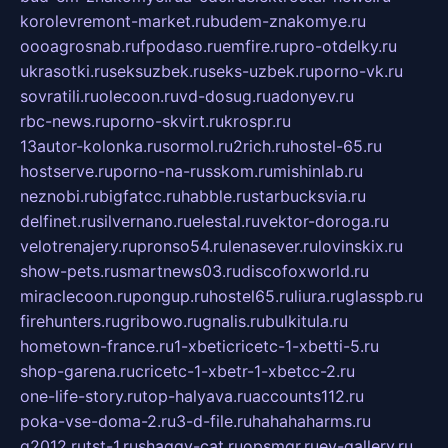
korolevremont-market.ru
budem-znakomye.ru
oooagrosnab.ru
fpodaso.ru
emfire.ru
pro-otdelky.ru
ukrasotki.ru
seksuzbek.ru
seks-uzbek.ru
porno-vk.ru
sovratili.ru
olecoon.ru
vd-dosug.ru
adonyev.ru
rbc-news.ru
porno-skvirt.ru
krospr.ru
13autor-kolonka.ru
sormol.ru
2rich.ru
hostel-65.ru
hostserve.ru
porno-na-russkom.ru
mishinlab.ru
neznobi.ru
bigfatcc.ru
habble.ru
starbucksvia.ru
delfinet.ru
silvernano.ru
elestal.ru
vektor-doroga.ru
velotrenajery.ru
pronso54.ru
lenasever.ru
lovinskix.ru
show-pets.ru
smartnews03.ru
discofoxworld.ru
miraclecoon.ru
pongup.ru
hostel65.ru
liura.ru
glasspb.ru
firehunters.ru
gribowo.ru
gnalis.ru
bulkitula.ru
hometown-france.ru
1-xbeticricetc-1-xbetti-5.ru
shop-garena.ru
cricetc-1-xbetr-1-xbetcc-2.ru
one-life-story.ru
top-halyava.ru
accounts112.ru
poka-vse-doma-2.ru
3-d-file.ru
hahahaharms.ru
g2012.ru
tst-1.ru
shaggy-cat.ru
opsmgr.ru
ev-gallery.ru