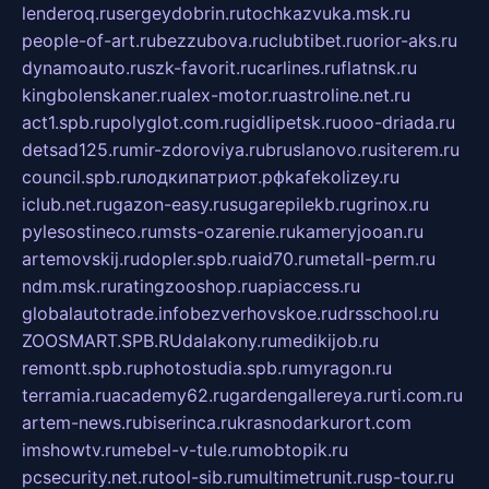
lenderoq.ru
sergeydobrin.ru
tochkazvuka.msk.ru
people-of-art.ru
bezzubova.ru
clubtibet.ru
orior-aks.ru
dynamoauto.ru
szk-favorit.ru
carlines.ru
flatnsk.ru
kingbolenskaner.ru
alex-motor.ru
astroline.net.ru
act1.spb.ru
polyglot.com.ru
gidlipetsk.ru
ooo-driada.ru
detsad125.ru
mir-zdoroviya.ru
bruslanovo.ru
siterem.ru
council.spb.ru
лодкипатриот.рф
kafekolizey.ru
iclub.net.ru
gazon-easy.ru
sugarepilekb.ru
grinox.ru
pylesostineco.ru
msts-ozarenie.ru
kameryjooan.ru
artemovskij.ru
dopler.spb.ru
aid70.ru
metall-perm.ru
ndm.msk.ru
ratingzooshop.ru
apiaccess.ru
globalautotrade.info
bezverhovskoe.ru
drsschool.ru
ZOOSMART.SPB.RU
dalakony.ru
medikijob.ru
remontt.spb.ru
photostudia.spb.ru
myragon.ru
terramia.ru
academy62.ru
gardengallereya.ru
rti.com.ru
artem-news.ru
biserinca.ru
krasnodarkurort.com
imshowtv.ru
mebel-v-tule.ru
mobtopik.ru
pcsecurity.net.ru
tool-sib.ru
multimetrunit.ru
sp-tour.ru