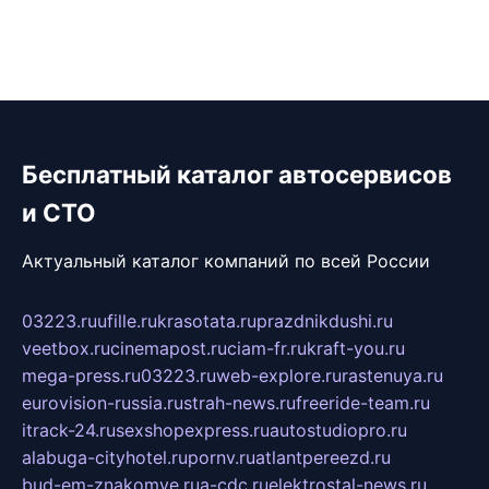
Бесплатный каталог автосервисов
и СТО
Актуальный каталог компаний по всей России
03223.ru
ufille.ru
krasotata.ru
prazdnikdushi.ru
veetbox.ru
cinemapost.ru
ciam-fr.ru
kraft-you.ru
mega-press.ru
03223.ru
web-explore.ru
rastenuya.ru
eurovision-russia.ru
strah-news.ru
freeride-team.ru
itrack-24.ru
sexshopexpress.ru
autostudiopro.ru
alabuga-cityhotel.ru
pornv.ru
atlantpereezd.ru
bud-em-znakomye.ru
a-cdc.ru
elektrostal-news.ru