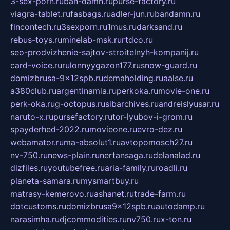
3-sex-porn.ru
ban-damn.ru
purse-factory.ru
viagra-tablet.ru
fasbags.ru
adler-jun.ru
bandamn.ru
fincontech.ru
3sexporn.ru
1mus.ru
darksand.ru
rebus-toys.ru
minelab-msk.ru
rtdco.ru
seo-prodvizhenie-sajtov-stroitelnyh-kompanij.ru
card-voice.ru
rulonnyygazon177.ru
snow-guard.ru
domizbrusa-9x12spb.ru
demaholding.ru
aalse.ru
a380club.ru
argentinamia.ru
perkoka.ru
movie-one.ru
perk-oka.ru
g-octopus.ru
sibarchives.ru
andreislyusar.ru
naruto-x.ru
pursefactory.ru
tor-lyubov-i-grom.ru
spayderhed-2022.ru
movieone.ru
evro-dez.ru
webamator.ru
ma-absolut1.ru
avtopomosch27.ru
nv-750.ru
news-plain.ru
nertansaga.ru
delanalad.ru
dizfiles.ru
youtubefree.ru
aria-family.ru
roadli.ru
planeta-samara.ru
mysmartbuy.ru
matrasy-kemerovo.ru
ashanet.ru
trade-farm.ru
dotcustoms.ru
domizbrusa9x12spb.ru
autodamp.ru
narasimha.ru
djcommodities.ru
nv750.ru
x-ton.ru