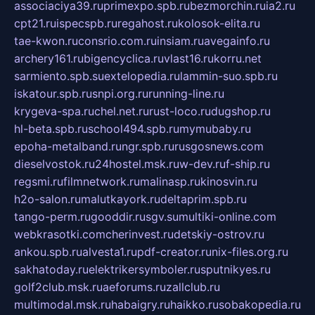
associaciya39.ru
primexpo.spb.ru
bezmorchin.ru
ia2.ru
cpt21.ru
ispecspb.ru
regahost.ru
kolosok-elita.ru
tae-kwon.ru
consrio.com.ru
insiam.ru
avegainfo.ru
archery161.ru
bigencyclica.ru
vlast16.ru
korru.net
sarmiento.spb.su
extelopedia.ru
lammin-suo.spb.ru
iskatour.spb.ru
snpi.org.ru
running-line.ru
krygeva-spa.ru
chel.net.ru
rust-loco.ru
dugshop.ru
hl-beta.spb.ru
school494.spb.ru
mymubaby.ru
epoha-metalband.ru
ngr.spb.ru
rusgosnews.com
dieselvostok.ru
24hostel.msk.ru
w-dev.ru
f-ship.ru
regsmi.ru
filmnetwork.ru
malinasp.ru
kinosvin.ru
h2o-salon.ru
malutkayork.ru
deltaprim.spb.ru
tango-perm.ru
gooddir.ru
sgv.su
multiki-online.com
webkrasotki.com
cherinvest.ru
detskiy-ostrov.ru
ankou.spb.ru
alvesta1.ru
pdf-creator.ru
nix-files.org.ru
sakhatoday.ru
elektrikersymboler.ru
sputnikyes.ru
golf2club.msk.ru
aeforums.ru
zallclub.ru
multimodal.msk.ru
habaigry.ru
haikko.ru
sobakopedia.ru