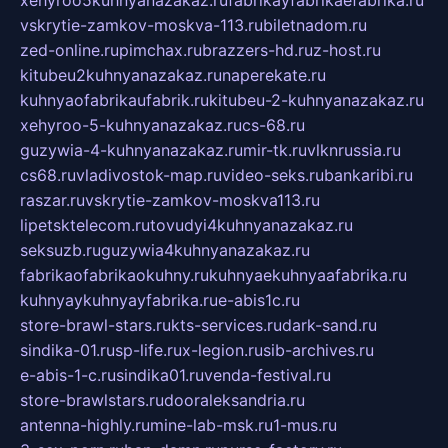
xehyroo5kuhnyanazakaz.ru
fabrikayfabrikaefabrika.ru
vskrytie-zamkov-moskva-113.ru
biletnadom.ru
zed-online.ru
pimchax.ru
brazzers-hd.ru
z-host.ru
kitubeu2kuhnyanazakaz.ru
naperekate.ru
kuhnyaofabrikaufabrik.ru
kitubeu-2-kuhnyanazakaz.ru
xehyroo-5-kuhnyanazakaz.ru
cs-68.ru
guzywia-4-kuhnyanazakaz.ru
mir-tk.ru
vlknrussia.ru
cs68.ru
vladivostok-map.ru
video-seks.ru
bankaribi.ru
raszar.ru
vskrytie-zamkov-moskva113.ru
lipetsktelecom.ru
tovudyi4kuhnyanazakaz.ru
seksuzb.ru
guzywia4kuhnyanazakaz.ru
fabrikaofabrikaokuhny.ru
kuhnyaekuhnyaafabrika.ru
kuhnyaykuhnyayfabrika.ru
e-abis1c.ru
store-brawl-stars.ru
kts-services.ru
dark-sand.ru
sindika-01.ru
sp-life.ru
x-legion.ru
sib-archives.ru
e-abis-1-c.ru
sindika01.ru
venda-festival.ru
store-brawlstars.ru
dooraleksandria.ru
antenna-highly.ru
mine-lab-msk.ru
1-mus.ru