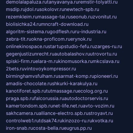
demolalapaluza.ru
tanyavanya.ru
remstir-tolyatti.ru
msdip.ru
jdol.ru
sokolovr.ru
newtech-spb.ru
rezemkleim.ru
massage-tai.ru
seonub.ru
zvonitut.ru
biolisichka24.ru
mncraft-download.ru
algoritm-sistema.ru
godflesh.ru
ru-industria.ru
zebra-tlt.ru
okna-proficom.ru
erynok.ru
onlinekinospace.ru
startupstudio-fefu.ru
zarges-ru.ru
gegenjustizunrecht.ru
autobalashov.ru
utrovortu.ru
spiski-firm.ru
elara-m.ru
kinomusorka.ru
mkcslava.ru
2bets.ru
vintovoykompressor.ru
birminghamvsfulham.ru
sarmat-komp.ru
pioneeri.ru
amadis-chocolate.ru
shkurki-karakulya.ru
kanotiforet.spb.ru
tutmassage.ru
ecolog.org.ru
praga.spb.ru
falcorussia.ru
autodoctorservis.ru
kamertondom.spb.ru
net-life.net.ru
avto-vozim.ru
sakhcamera.ru
alliance-electro.spb.ru
stroyavt.ru
controlweb1.ru
tdsak74.ru
kinzozo-ru.ru
kvotka.ru
iron-snab.ru
costa-bella.ru
eugrus.pp.ru