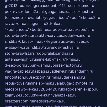
g-2012.ru
ops-mgr.ru
accounts-112.ru
csm-demo.ru
poka-vse-doma2.ru
airgungames.ru
allseo-host.ru
tehosmotre.ru
varieta-yug.ru
cricetc1xbetr1xbetcc2.ru
raytor-d.ru
atillagunn.ru
3d-file.ru
1xbeticricetc1xbetti5.ru
uafoot-statti.ru
e-abis1c.ru
store-brawl-stars.ru
kts-services.ru
dark-sand.ru
sindika-01.ru
sp-life.ru
x-legion.ru
sib-archives.ru
e-abis-1-c.ru
sindika01.ru
venda-festival.ru
store-brawlstars.ru
dooraleksandria.ru
antenna-highly.ru
mine-lab-msk.ru
1-mus.ru
3-sex-porn.ru
ban-damn.ru
purse-factory.ru
viagra-tablet.ru
fasbags.ru
adler-jun.ru
bandamn.ru
fincontech.ru
3sexporn.ru
1mus.ru
darksand.ru
rebus-toys.ru
minelab-msk.ru
alabuga-cityhotel.ru
medsprawo-4-ka.ru
2864420.ru
blagodarenie-spb.ru
zajmy24.ru
tovudyi-4-kuhnyanazakaz.ru
brazzerscom.ru
medsprawo4ka.ru