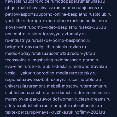
newsplain.ru
cardvoice.ru
modopaper.ru
manunae.ru
gbget.ru
alfeihavsalnassr.ru
madoma.ru
tajuncos.ru
petrovkasports.ru
porno-online-besplatno.ru
splclub.ru
york-life.ru
doroga-expo.ru
ribery.ru
cleanmedicine.ru
slovar-ivrit.ru
porno-video-besplatno.ru
seks-365.ru
ovucontrol.ru
sloty-igrovyye-avtomaty.ru
ru-industriya.ru
russkoe-porno-besplatno.ru
belgorod-day.ru
digilith.ru
pichkurovlab.ru
medic-today.ru
taksu.ru
comp123.ru
don-ykt.ru
teensvoice.ru
imgsharing.ru
domashnee-porno.ru
eva-elfie.ru
foto-tur.ru
biz-doska.ru
metropoltravel.ru
veslo-i-yakor.ru
borodino-media.ru
rostotsky.ru
regionufa.ru
weiss-bet.ru
zaryna.ru
casinotablet.ru
universalia.ru
remont-mebeli-moscow.ru
termomur.ru
clubfisher.ru
remstirufa.ru
erdamchi.ru
doramamama.ru
muraviovka-park.ru
worldofwoman.ru
clean-dreams.ru
arkrym.ru
kristinita.ru
dircomputer.ru
healthenter.ru
textexperts.ru
pivnaya-kruzhka.ru
kinofilmy-2021.ru