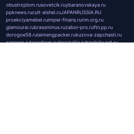
obustrojdom.ru
sovetcik.ru
ybaranovskaya.ru
ppknews.ru
cult-alshei.ru
JAPANRUSSIA.RU
proekciyamebel.ru
imper-finans.ru
rim.org.ru
glamourai.ru
brassminus.ru
zabor-pro.ru
ftn.pp.ru
dorogoe58.ru
laimengpacker.ru
kuzova-zapchasti.ru
sageerp.ru
taxodrom.ru
dsrazvitie.ru
hardcity.net.ru
ratinghomegames.ru
topservice25.ru
gubernyan.ru
gtglasslined.ru
ii4.ru
tssport.spb.ru
andorra24.com
blackwallstreet.ru
oboimos.ru
optim-doors.com.ru
ikuch.ru
nycr.org.ru
npa21.ru
vremya-ch.spb.ru
desert000.ru
ivtorgi.ru
ifiori.ru
catalog-statei.ru
dcv.org.ru
spetsmaster174.ru
ipkameryhiseeu.ru
dum26.ru
ruspol.spb.ru
fr-opendp.ru
kam-solnyshko.ru
cheyenne-arapaho.ru
sevzapmetal.spb.ru
ted-lapidus.spb.ru
parasite-eliminator.ru
sigma-complete.ru
modernworld.ru
dama-moda.ru
eholot-group.ru
sk-nvkz.ru
DRONGOLD.RU
democratia2.ru
i-farmer.ru
mass-sport.org