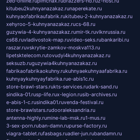
zed-online.ru
pimchax.ru
brazzers-hd.ru
z-host.ru
kitubeu2kuhnyanazakaz.ru
naperekate.ru
kuhnyaofabrikaufabrik.ru
kitubeu-2-kuhnyanazakaz.ru
xehyroo-5-kuhnyanazakaz.ru
cs-68.ru
guzywia-4-kuhnyanazakaz.ru
mir-tk.ru
vlknrussia.ru
cs68.ru
vladivostok-map.ru
video-seks.ru
bankaribi.ru
raszar.ru
vskrytie-zamkov-moskva113.ru
lipetsktelecom.ru
tovudyi4kuhnyanazakaz.ru
seksuzb.ru
guzywia4kuhnyanazakaz.ru
fabrikaofabrikaokuhny.ru
kuhnyaekuhnyaafabrika.ru
kuhnyaykuhnyayfabrika.ru
e-abis1c.ru
store-brawl-stars.ru
kts-services.ru
dark-sand.ru
sindika-01.ru
sp-life.ru
x-legion.ru
sib-archives.ru
e-abis-1-c.ru
sindika01.ru
venda-festival.ru
store-brawlstars.ru
dooraleksandria.ru
antenna-highly.ru
mine-lab-msk.ru
1-mus.ru
3-sex-porn.ru
ban-damn.ru
purse-factory.ru
viagra-tablet.ru
fasbags.ru
adler-jun.ru
bandamn.ru