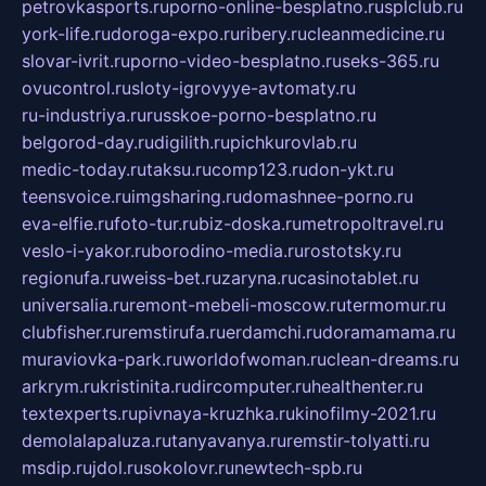
petrovkasports.ru
porno-online-besplatno.ru
splclub.ru
york-life.ru
doroga-expo.ru
ribery.ru
cleanmedicine.ru
slovar-ivrit.ru
porno-video-besplatno.ru
seks-365.ru
ovucontrol.ru
sloty-igrovyye-avtomaty.ru
ru-industriya.ru
russkoe-porno-besplatno.ru
belgorod-day.ru
digilith.ru
pichkurovlab.ru
medic-today.ru
taksu.ru
comp123.ru
don-ykt.ru
teensvoice.ru
imgsharing.ru
domashnee-porno.ru
eva-elfie.ru
foto-tur.ru
biz-doska.ru
metropoltravel.ru
veslo-i-yakor.ru
borodino-media.ru
rostotsky.ru
regionufa.ru
weiss-bet.ru
zaryna.ru
casinotablet.ru
universalia.ru
remont-mebeli-moscow.ru
termomur.ru
clubfisher.ru
remstirufa.ru
erdamchi.ru
doramamama.ru
muraviovka-park.ru
worldofwoman.ru
clean-dreams.ru
arkrym.ru
kristinita.ru
dircomputer.ru
healthenter.ru
textexperts.ru
pivnaya-kruzhka.ru
kinofilmy-2021.ru
demolalapaluza.ru
tanyavanya.ru
remstir-tolyatti.ru
msdip.ru
jdol.ru
sokolovr.ru
newtech-spb.ru