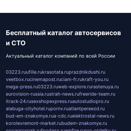
Бесплатный каталог автосервисов
и СТО
Актуальный каталог компаний по всей России
03223.ru
ufille.ru
krasotata.ru
prazdnikdushi.ru
veetbox.ru
cinemapost.ru
ciam-fr.ru
kraft-you.ru
mega-press.ru
03223.ru
web-explore.ru
rastenuya.ru
eurovision-russia.ru
strah-news.ru
freeride-team.ru
itrack-24.ru
sexshopexpress.ru
autostudiopro.ru
alabuga-cityhotel.ru
pornv.ru
atlantpereezd.ru
bud-em-znakomye.ru
a-cdc.ru
elektrostal-news.ru
korolevremont-market.ru
budem-znakomye.ru
oooagrosnab.ru
fpodaso.ru
emfire.ru
pro-otdelky.ru