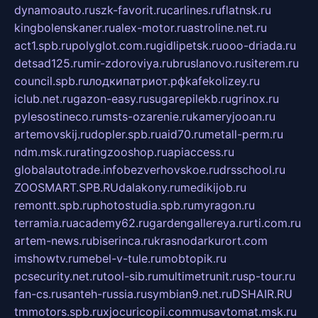
dynamoauto.ru
szk-favorit.ru
carlines.ru
flatnsk.ru
kingbolenskaner.ru
alex-motor.ru
astroline.net.ru
act1.spb.ru
polyglot.com.ru
gidlipetsk.ru
ooo-driada.ru
detsad125.ru
mir-zdoroviya.ru
bruslanovo.ru
siterem.ru
council.spb.ru
лодкипатриот.рф
kafekolizey.ru
iclub.net.ru
gazon-easy.ru
sugarepilekb.ru
grinox.ru
pylesostineco.ru
msts-ozarenie.ru
kameryjooan.ru
artemovskij.ru
dopler.spb.ru
aid70.ru
metall-perm.ru
ndm.msk.ru
ratingzooshop.ru
apiaccess.ru
globalautotrade.info
bezverhovskoe.ru
drsschool.ru
ZOOSMART.SPB.RU
dalakony.ru
medikijob.ru
remontt.spb.ru
photostudia.spb.ru
myragon.ru
terramia.ru
academy62.ru
gardengallereya.ru
rti.com.ru
artem-news.ru
biserinca.ru
krasnodarkurort.com
imshowtv.ru
mebel-v-tule.ru
mobtopik.ru
pcsecurity.net.ru
tool-sib.ru
multimetrunit.ru
sp-tour.ru
fan-cs.ru
santeh-russia.ru
symbian9.net.ru
DSHAIR.RU
tmmotors.spb.ru
xjocuricopii.com
musavtomat.msk.ru