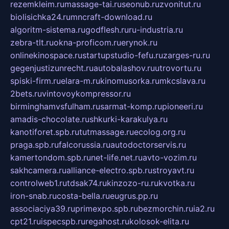
rezemkleim.ru
massage-tai.ru
seonub.ru
zvonitut.ru
biolisichka24.ru
mncraft-download.ru
algoritm-sistema.ru
godflesh.ru
ru-industria.ru
zebra-tlt.ru
okna-proficom.ru
erynok.ru
onlinekinospace.ru
startupstudio-fefu.ru
zarges-ru.ru
gegenjustizunrecht.ru
autobalashov.ru
utrovortu.ru
spiski-firm.ru
elara-m.ru
kinomusorka.ru
mkcslava.ru
2bets.ru
vintovoykompressor.ru
birminghamvsfulham.ru
sarmat-komp.ru
pioneeri.ru
amadis-chocolate.ru
shkurki-karakulya.ru
kanotiforet.spb.ru
tutmassage.ru
ecolog.org.ru
praga.spb.ru
falcorussia.ru
autodoctorservis.ru
kamertondom.spb.ru
net-life.net.ru
avto-vozim.ru
sakhcamera.ru
alliance-electro.spb.ru
stroyavt.ru
controlweb1.ru
tdsak74.ru
kinzozo-ru.ru
kvotka.ru
iron-snab.ru
costa-bella.ru
eugrus.pp.ru
associaciya39.ru
primexpo.spb.ru
bezmorchin.ru
ia2.ru
cpt21.ru
ispecspb.ru
regahost.ru
kolosok-elita.ru