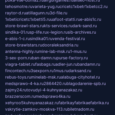
poka-vse-doma2.ru
airgungames.ru
allseo-host.ru
tehosmotre.ru
varieta-yug.ru
cricetc1xbetr1xbetcc2.ru
raytor-d.ru
atillagunn.ru
3d-file.ru
1xbeticricetc1xbetti5.ru
uafoot-statti.ru
e-abis1c.ru
store-brawl-stars.ru
kts-services.ru
dark-sand.ru
sindika-01.ru
sp-life.ru
x-legion.ru
sib-archives.ru
e-abis-1-c.ru
sindika01.ru
venda-festival.ru
store-brawlstars.ru
dooraleksandria.ru
antenna-highly.ru
mine-lab-msk.ru
1-mus.ru
3-sex-porn.ru
ban-damn.ru
purse-factory.ru
viagra-tablet.ru
fasbags.ru
adler-jun.ru
bandamn.ru
fincontech.ru
3sexporn.ru
1mus.ru
darksand.ru
rebus-toys.ru
minelab-msk.ru
alabuga-cityhotel.ru
medsprawo-4-ka.ru
2864420.ru
blagodarenie-spb.ru
zajmy24.ru
tovudyi-4-kuhnyanazakaz.ru
brazzerscom.ru
medsprawo4ka.ru
xehyroo5kuhnyanazakaz.ru
fabrikayfabrikaefabrika.ru
vskrytie-zamkov-moskva-113.ru
biletnadom.ru