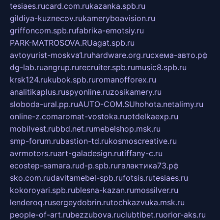
tesiaes.ru
card.com.ru
kazanka.spb.ru
gildiya-kuznecov.ru
kameryboavision.ru
griffoncom.spb.ru
fabrika-emotsiy.ru
PARK-MATROSOVA.RU
agat.spb.ru
avtoyurist-moskva1.ru
hardware.org.ru
схема-авто.рф
dg-lab.ru
angrup.ru
recruiter.spb.ru
music8.spb.ru
krsk124.ru
kubok.spb.ru
romanofforex.ru
analitikaplus.ru
spyonline.ru
zosikamery.ru
sloboda-ural.pp.ru
AUTO-COM.SU
hohota.net
alimy.ru
online-z.com
aromat-vostoka.ru
otdelkaexp.ru
mobilvest.ru
bbd.net.ru
mebelshop.msk.ru
smp-forum.ru
bastion-td.ru
kosmoscreative.ru
avrmotors.ru
art-galadesign.ru
tiffany-c.ru
ecostep-samara.ru
d-p.spb.ru
галактика73.рф
sko.com.ru
davitamebel-spb.ru
fotsis.ru
tesiaes.ru
kokoroyari.spb.ru
blesna-kazan.ru
mossilver.ru
lenderoq.ru
sergeydobrin.ru
tochkazvuka.msk.ru
people-of-art.ru
bezzubova.ru
clubtibet.ru
orior-aks.ru