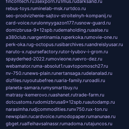
fincontech.ru
3sexporn.ru
1mus.ru
darksand.ru
rebus-toys.ru
minelab-msk.ru
rtdco.ru
seo-prodvizhenie-sajtov-stroitelnyh-kompanij.ru
card-voice.ru
rulonnyygazon177.ru
snow-guard.ru
domizbrusa-9x12spb.ru
demaholding.ru
aalse.ru
a380club.ru
argentinamia.ru
perkoka.ru
movie-one.ru
perk-oka.ru
g-octopus.ru
sibarchives.ru
andreislyusar.ru
naruto-x.ru
pursefactory.ru
tor-lyubov-i-grom.ru
spayderhed-2022.ru
movieone.ru
evro-dez.ru
webamator.ru
ma-absolut1.ru
avtopomosch27.ru
nv-750.ru
news-plain.ru
nertansaga.ru
delanalad.ru
dizfiles.ru
youtubefree.ru
aria-family.ru
roadli.ru
planeta-samara.ru
mysmartbuy.ru
matrasy-kemerovo.ru
ashanet.ru
trade-farm.ru
dotcustoms.ru
domizbrusa9x12spb.ru
autodamp.ru
narasimha.ru
djcommodities.ru
nv750.ru
x-ton.ru
newsplain.ru
cardvoice.ru
modopaper.ru
manunae.ru
gbget.ru
alfeihavsalnassr.ru
madoma.ru
tajuncos.ru