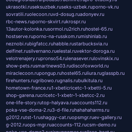
ukrasotki.ru
seksuzbek.ru
seks-uzbek.ru
porno-vk.ru
sovratili.ru
olecoon.ru
vd-dosug.ru
adonyev.ru
rbc-news.ru
porno-skvirt.ru
krospr.ru
13autor-kolonka.ru
sormol.ru
2rich.ru
hostel-65.ru
hostserve.ru
porno-na-russkom.ru
mishinlab.ru
neznobi.ru
bigfatcc.ru
habble.ru
starbucksvia.ru
delfinet.ru
silvernano.ru
elestal.ru
vektor-doroga.ru
velotrenajery.ru
pronso54.ru
lenasever.ru
lovinskix.ru
show-pets.ru
smartnews03.ru
discofoxworld.ru
miraclecoon.ru
pongup.ru
hostel65.ru
liura.ru
glasspb.ru
firehunters.ru
gribowo.ru
gnalis.ru
bulkitula.ru
hometown-france.ru
1-xbeticricetc-1-xbetti-5.ru
shop-garena.ru
cricetc-1-xbetr-1-xbetcc-2.ru
one-life-story.ru
top-halyava.ru
accounts112.ru
poka-vse-doma-2.ru
3-d-file.ru
hahahaharms.ru
g2012.ru
tst-1.ru
shaggy-cat.ru
opsmgr.ru
ev-gallery.ru
g-2012.ru
ops-mgr.ru
accounts-112.ru
csm-demo.ru