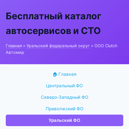
Бесплатный каталог
автосервисов и СТО
Главная
»
Уральский федеральный округ
» ООО Clutch
Автомир
🏠 Главная
Центральный ФО
Северо-Западный ФО
Приволжский ФО
Уральский ФО