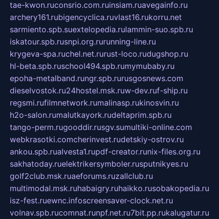
tae-kwon.ru
consrio.com.ru
insiam.ru
avegainfo.ru
archery161.ru
bigencyclica.ru
vlast16.ru
korru.net
sarmiento.spb.su
extelopedia.ru
lammin-suo.spb.ru
iskatour.spb.ru
snpi.org.ru
running-line.ru
krygeva-spa.ru
chel.net.ru
rust-loco.ru
dugshop.ru
hl-beta.spb.ru
school494.spb.ru
mymubaby.ru
epoha-metalband.ru
ngr.spb.ru
rusgosnews.com
dieselvostok.ru
24hostel.msk.ru
w-dev.ru
f-ship.ru
regsmi.ru
filmnetwork.ru
malinasp.ru
kinosvin.ru
h2o-salon.ru
malutkayork.ru
deltaprim.spb.ru
tango-perm.ru
gooddir.ru
sgv.su
multiki-online.com
webkrasotki.com
cherinvest.ru
detskiy-ostrov.ru
ankou.spb.ru
alvesta1.ru
pdf-creator.ru
nix-files.org.ru
sakhatoday.ru
elektrikersymboler.ru
sputnikyes.ru
golf2club.msk.ru
aeforums.ru
zallclub.ru
multimodal.msk.ru
habaigry.ru
haikko.ru
sobakopedia.ru
isz-fest.ru
ewnc.info
screensaver-clock.net.ru
volnav.spb.ru
comnat.ru
npf.net.ru
7bit.pp.ru
kalugatur.ru