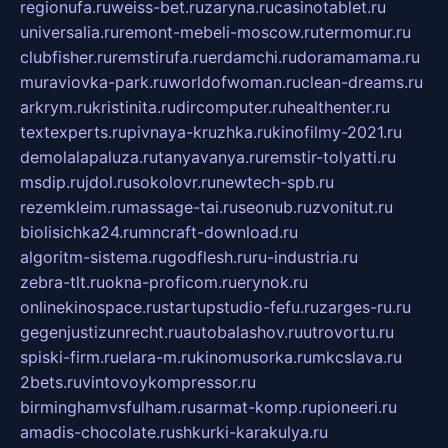
regionufa.ru
weiss-bet.ru
zaryna.ru
casinotablet.ru
universalia.ru
remont-mebeli-moscow.ru
termomur.ru
clubfisher.ru
remstirufa.ru
erdamchi.ru
doramamama.ru
muraviovka-park.ru
worldofwoman.ru
clean-dreams.ru
arkrym.ru
kristinita.ru
dircomputer.ru
healthenter.ru
textexperts.ru
pivnaya-kruzhka.ru
kinofilmy-2021.ru
demolalapaluza.ru
tanyavanya.ru
remstir-tolyatti.ru
msdip.ru
jdol.ru
sokolovr.ru
newtech-spb.ru
rezemkleim.ru
massage-tai.ru
seonub.ru
zvonitut.ru
biolisichka24.ru
mncraft-download.ru
algoritm-sistema.ru
godflesh.ru
ru-industria.ru
zebra-tlt.ru
okna-proficom.ru
erynok.ru
onlinekinospace.ru
startupstudio-fefu.ru
zarges-ru.ru
gegenjustizunrecht.ru
autobalashov.ru
utrovortu.ru
spiski-firm.ru
elara-m.ru
kinomusorka.ru
mkcslava.ru
2bets.ru
vintovoykompressor.ru
birminghamvsfulham.ru
sarmat-komp.ru
pioneeri.ru
amadis-chocolate.ru
shkurki-karakulya.ru