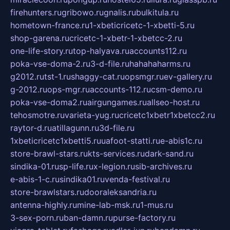
firehunters.ru
gribowo.ru
gnalis.ru
bulkitula.ru
hometown-france.ru
1-xbeticricetc-1-xbetti-5.ru
shop-garena.ru
cricetc-1-xbetr-1-xbetcc-2.ru
one-life-story.ru
top-halyava.ru
accounts112.ru
poka-vse-doma-2.ru
3-d-file.ru
hahahaharms.ru
g2012.ru
tst-1.ru
shaggy-cat.ru
opsmgr.ru
ev-gallery.ru
g-2012.ru
ops-mgr.ru
accounts-112.ru
csm-demo.ru
poka-vse-doma2.ru
airgungames.ru
allseo-host.ru
tehosmotre.ru
varieta-yug.ru
cricetc1xbetr1xbetcc2.ru
raytor-d.ru
atillagunn.ru
3d-file.ru
1xbeticricetc1xbetti5.ru
uafoot-statti.ru
e-abis1c.ru
store-brawl-stars.ru
kts-services.ru
dark-sand.ru
sindika-01.ru
sp-life.ru
x-legion.ru
sib-archives.ru
e-abis-1-c.ru
sindika01.ru
venda-festival.ru
store-brawlstars.ru
dooraleksandria.ru
antenna-highly.ru
mine-lab-msk.ru
1-mus.ru
3-sex-porn.ru
ban-damn.ru
purse-factory.ru