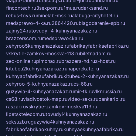
viagra-tablet.ru
fasbags.ru
adler-jun.ru
bandamn.ru
fincontech.ru
3sexporn.ru
1mus.ru
darksand.ru
rebus-toys.ru
minelab-msk.ru
alabuga-cityhotel.ru
medsprawo-4-ka.ru
2864420.ru
blagodarenie-spb.ru
zajmy24.ru
tovudyi-4-kuhnyanazakaz.ru
brazzerscom.ru
medsprawo4ka.ru
xehyroo5kuhnyanazakaz.ru
fabrikayfabrikaefabrika.ru
vskrytie-zamkov-moskva-113.ru
biletnadom.ru
zed-online.ru
pimchax.ru
brazzers-hd.ru
z-host.ru
kitubeu2kuhnyanazakaz.ru
naperekate.ru
kuhnyaofabrikaufabrik.ru
kitubeu-2-kuhnyanazakaz.ru
xehyroo-5-kuhnyanazakaz.ru
cs-68.ru
guzywia-4-kuhnyanazakaz.ru
mir-tk.ru
vlknrussia.ru
cs68.ru
vladivostok-map.ru
video-seks.ru
bankaribi.ru
raszar.ru
vskrytie-zamkov-moskva113.ru
lipetsktelecom.ru
tovudyi4kuhnyanazakaz.ru
seksuzb.ru
guzywia4kuhnyanazakaz.ru
fabrikaofabrikaokuhny.ru
kuhnyaekuhnyaafabrika.ru