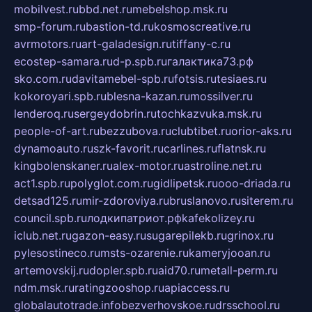
mobilvest.ru
bbd.net.ru
mebelshop.msk.ru
smp-forum.ru
bastion-td.ru
kosmoscreative.ru
avrmotors.ru
art-galadesign.ru
tiffany-c.ru
ecostep-samara.ru
d-p.spb.ru
галактика73.рф
sko.com.ru
davitamebel-spb.ru
fotsis.ru
tesiaes.ru
kokoroyari.spb.ru
blesna-kazan.ru
mossilver.ru
lenderoq.ru
sergeydobrin.ru
tochkazvuka.msk.ru
people-of-art.ru
bezzubova.ru
clubtibet.ru
orior-aks.ru
dynamoauto.ru
szk-favorit.ru
carlines.ru
flatnsk.ru
kingbolenskaner.ru
alex-motor.ru
astroline.net.ru
act1.spb.ru
polyglot.com.ru
gidlipetsk.ru
ooo-driada.ru
detsad125.ru
mir-zdoroviya.ru
bruslanovo.ru
siterem.ru
council.spb.ru
лодкипатриот.рф
kafekolizey.ru
iclub.net.ru
gazon-easy.ru
sugarepilekb.ru
grinox.ru
pylesostineco.ru
msts-ozarenie.ru
kameryjooan.ru
artemovskij.ru
dopler.spb.ru
aid70.ru
metall-perm.ru
ndm.msk.ru
ratingzooshop.ru
apiaccess.ru
globalautotrade.info
bezverhovskoe.ru
drsschool.ru