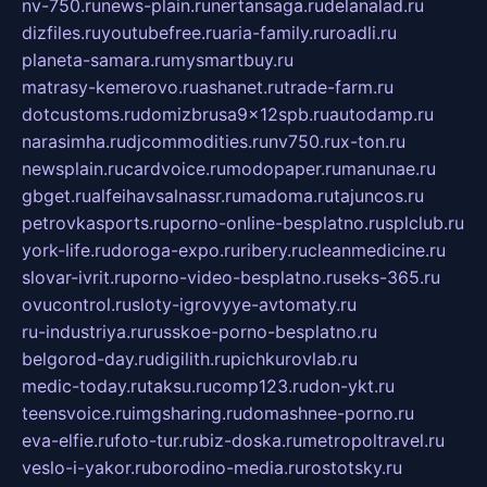
nv-750.ru
news-plain.ru
nertansaga.ru
delanalad.ru
dizfiles.ru
youtubefree.ru
aria-family.ru
roadli.ru
planeta-samara.ru
mysmartbuy.ru
matrasy-kemerovo.ru
ashanet.ru
trade-farm.ru
dotcustoms.ru
domizbrusa9x12spb.ru
autodamp.ru
narasimha.ru
djcommodities.ru
nv750.ru
x-ton.ru
newsplain.ru
cardvoice.ru
modopaper.ru
manunae.ru
gbget.ru
alfeihavsalnassr.ru
madoma.ru
tajuncos.ru
petrovkasports.ru
porno-online-besplatno.ru
splclub.ru
york-life.ru
doroga-expo.ru
ribery.ru
cleanmedicine.ru
slovar-ivrit.ru
porno-video-besplatno.ru
seks-365.ru
ovucontrol.ru
sloty-igrovyye-avtomaty.ru
ru-industriya.ru
russkoe-porno-besplatno.ru
belgorod-day.ru
digilith.ru
pichkurovlab.ru
medic-today.ru
taksu.ru
comp123.ru
don-ykt.ru
teensvoice.ru
imgsharing.ru
domashnee-porno.ru
eva-elfie.ru
foto-tur.ru
biz-doska.ru
metropoltravel.ru
veslo-i-yakor.ru
borodino-media.ru
rostotsky.ru