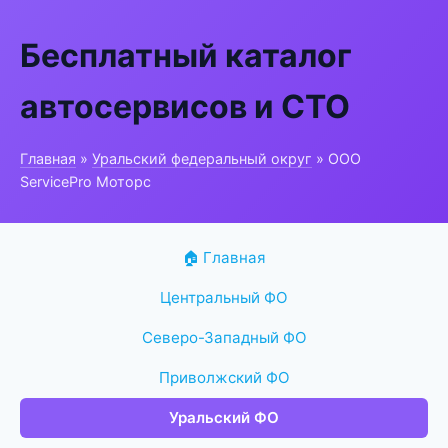
Бесплатный каталог
автосервисов и СТО
Главная
»
Уральский федеральный округ
» ООО
ServicePro Моторс
🏠 Главная
Центральный ФО
Северо-Западный ФО
Приволжский ФО
Уральский ФО