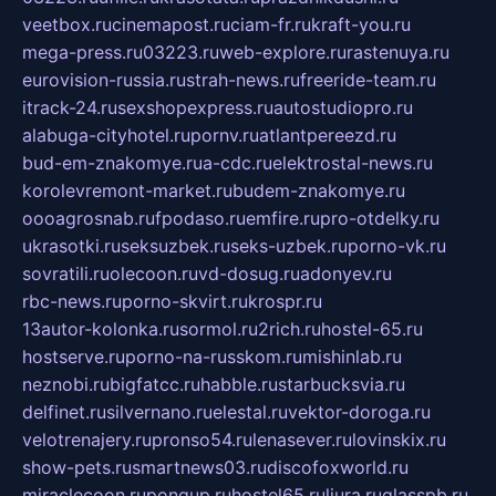
veetbox.ru
cinemapost.ru
ciam-fr.ru
kraft-you.ru
mega-press.ru
03223.ru
web-explore.ru
rastenuya.ru
eurovision-russia.ru
strah-news.ru
freeride-team.ru
itrack-24.ru
sexshopexpress.ru
autostudiopro.ru
alabuga-cityhotel.ru
pornv.ru
atlantpereezd.ru
bud-em-znakomye.ru
a-cdc.ru
elektrostal-news.ru
korolevremont-market.ru
budem-znakomye.ru
oooagrosnab.ru
fpodaso.ru
emfire.ru
pro-otdelky.ru
ukrasotki.ru
seksuzbek.ru
seks-uzbek.ru
porno-vk.ru
sovratili.ru
olecoon.ru
vd-dosug.ru
adonyev.ru
rbc-news.ru
porno-skvirt.ru
krospr.ru
13autor-kolonka.ru
sormol.ru
2rich.ru
hostel-65.ru
hostserve.ru
porno-na-russkom.ru
mishinlab.ru
neznobi.ru
bigfatcc.ru
habble.ru
starbucksvia.ru
delfinet.ru
silvernano.ru
elestal.ru
vektor-doroga.ru
velotrenajery.ru
pronso54.ru
lenasever.ru
lovinskix.ru
show-pets.ru
smartnews03.ru
discofoxworld.ru
miraclecoon.ru
pongup.ru
hostel65.ru
liura.ru
glasspb.ru