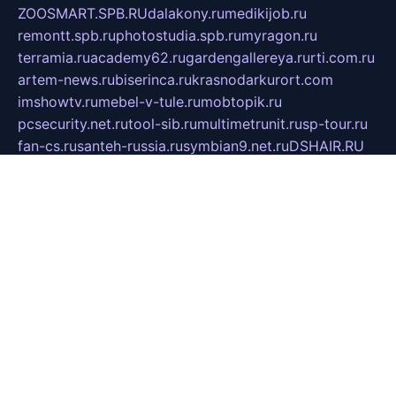
ZOOSMART.SPB.RU
dalakony.ru
medikijob.ru
remontt.spb.ru
photostudia.spb.ru
myragon.ru
terramia.ru
academy62.ru
gardengallereya.ru
rti.com.ru
artem-news.ru
biserinca.ru
krasnodarkurort.com
imshowtv.ru
mebel-v-tule.ru
mobtopik.ru
pcsecurity.net.ru
tool-sib.ru
multimetrunit.ru
sp-tour.ru
fan-cs.ru
santeh-russia.ru
symbian9.net.ru
DSHAIR.RU
tmmotors.spb.ru
xjocuricopii.com
musavtomat.msk.ru
obustrojdom.ru
sovetcik.ru
ybaranovskaya.ru
ppknews.ru
cult-alshei.ru
JAPANRUSSIA.RU
proekciyamebel.ru
imper-finans.ru
rim.org.ru
glamourai.ru
brassminus.ru
zabor-pro.ru
ftn.pp.ru
dorogoe58.ru
laimengpacker.ru
kuzova-zapchasti.ru
sageerp.ru
taxodrom.ru
dsrazvitie.ru
hardcity.net.ru
ratinghomegames.ru
topservice25.ru
gubernyan.ru
gtglasslined.ru
ii4.ru
tssport.spb.ru
andorra24.com
blackwallstreet.ru
oboimos.ru
optim-doors.com.ru
ikuch.ru
nycr.org.ru
npa21.ru
vremya-ch.spb.ru