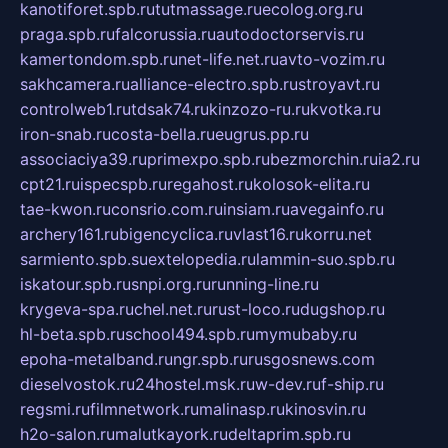
kanotiforet.spb.ru
tutmassage.ru
ecolog.org.ru
praga.spb.ru
falcorussia.ru
autodoctorservis.ru
kamertondom.spb.ru
net-life.net.ru
avto-vozim.ru
sakhcamera.ru
alliance-electro.spb.ru
stroyavt.ru
controlweb1.ru
tdsak74.ru
kinzozo-ru.ru
kvotka.ru
iron-snab.ru
costa-bella.ru
eugrus.pp.ru
associaciya39.ru
primexpo.spb.ru
bezmorchin.ru
ia2.ru
cpt21.ru
ispecspb.ru
regahost.ru
kolosok-elita.ru
tae-kwon.ru
consrio.com.ru
insiam.ru
avegainfo.ru
archery161.ru
bigencyclica.ru
vlast16.ru
korru.net
sarmiento.spb.su
extelopedia.ru
lammin-suo.spb.ru
iskatour.spb.ru
snpi.org.ru
running-line.ru
krygeva-spa.ru
chel.net.ru
rust-loco.ru
dugshop.ru
hl-beta.spb.ru
school494.spb.ru
mymubaby.ru
epoha-metalband.ru
ngr.spb.ru
rusgosnews.com
dieselvostok.ru
24hostel.msk.ru
w-dev.ru
f-ship.ru
regsmi.ru
filmnetwork.ru
malinasp.ru
kinosvin.ru
h2o-salon.ru
malutkayork.ru
deltaprim.spb.ru