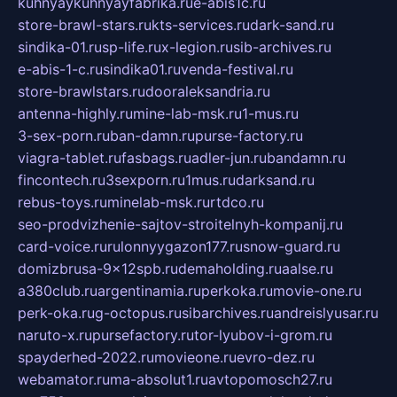
kuhnyaykuhnyayfabrika.ru
e-abis1c.ru
store-brawl-stars.ru
kts-services.ru
dark-sand.ru
sindika-01.ru
sp-life.ru
x-legion.ru
sib-archives.ru
e-abis-1-c.ru
sindika01.ru
venda-festival.ru
store-brawlstars.ru
dooraleksandria.ru
antenna-highly.ru
mine-lab-msk.ru
1-mus.ru
3-sex-porn.ru
ban-damn.ru
purse-factory.ru
viagra-tablet.ru
fasbags.ru
adler-jun.ru
bandamn.ru
fincontech.ru
3sexporn.ru
1mus.ru
darksand.ru
rebus-toys.ru
minelab-msk.ru
rtdco.ru
seo-prodvizhenie-sajtov-stroitelnyh-kompanij.ru
card-voice.ru
rulonnyygazon177.ru
snow-guard.ru
domizbrusa-9x12spb.ru
demaholding.ru
aalse.ru
a380club.ru
argentinamia.ru
perkoka.ru
movie-one.ru
perk-oka.ru
g-octopus.ru
sibarchives.ru
andreislyusar.ru
naruto-x.ru
pursefactory.ru
tor-lyubov-i-grom.ru
spayderhed-2022.ru
movieone.ru
evro-dez.ru
webamator.ru
ma-absolut1.ru
avtopomosch27.ru