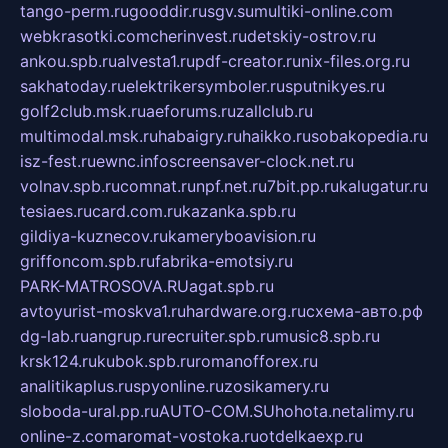
tango-perm.ru
gooddir.ru
sgv.su
multiki-online.com
webkrasotki.com
cherinvest.ru
detskiy-ostrov.ru
ankou.spb.ru
alvesta1.ru
pdf-creator.ru
nix-files.org.ru
sakhatoday.ru
elektrikersymboler.ru
sputnikyes.ru
golf2club.msk.ru
aeforums.ru
zallclub.ru
multimodal.msk.ru
habaigry.ru
haikko.ru
sobakopedia.ru
isz-fest.ru
ewnc.info
screensaver-clock.net.ru
volnav.spb.ru
comnat.ru
npf.net.ru
7bit.pp.ru
kalugatur.ru
tesiaes.ru
card.com.ru
kazanka.spb.ru
gildiya-kuznecov.ru
kameryboavision.ru
griffoncom.spb.ru
fabrika-emotsiy.ru
PARK-MATROSOVA.RU
agat.spb.ru
avtoyurist-moskva1.ru
hardware.org.ru
схема-авто.рф
dg-lab.ru
angrup.ru
recruiter.spb.ru
music8.spb.ru
krsk124.ru
kubok.spb.ru
romanofforex.ru
analitikaplus.ru
spyonline.ru
zosikamery.ru
sloboda-ural.pp.ru
AUTO-COM.SU
hohota.net
alimy.ru
online-z.com
aromat-vostoka.ru
otdelkaexp.ru