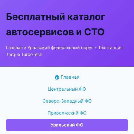
Бесплатный каталог
автосервисов и СТО
Главная
»
Уральский федеральный округ
» Техстанция
Torque TurboTech
🏠 Главная
Центральный ФО
Северо-Западный ФО
Приволжский ФО
Уральский ФО