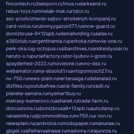
fincontech.ru
3sexporn.ru
1mus.ru
darksand.ru
rebus-toys.ru
minelab-msk.ru
rtdco.ru
seo-prodvizhenie-sajtov-stroitelnyh-kompanij.ru
card-voice.ru
rulonnyygazon177.ru
snow-guard.ru
domizbrusa-9x12spb.ru
demaholding.ru
aalse.ru
a380club.ru
argentinamia.ru
perkoka.ru
movie-one.ru
perk-oka.ru
g-octopus.ru
sibarchives.ru
andreislyusar.ru
naruto-x.ru
pursefactory.ru
tor-lyubov-i-grom.ru
spayderhed-2022.ru
movieone.ru
evro-dez.ru
webamator.ru
ma-absolut1.ru
avtopomosch27.ru
nv-750.ru
news-plain.ru
nertansaga.ru
delanalad.ru
dizfiles.ru
youtubefree.ru
aria-family.ru
roadli.ru
planeta-samara.ru
mysmartbuy.ru
matrasy-kemerovo.ru
ashanet.ru
trade-farm.ru
dotcustoms.ru
domizbrusa9x12spb.ru
autodamp.ru
narasimha.ru
djcommodities.ru
nv750.ru
x-ton.ru
newsplain.ru
cardvoice.ru
modopaper.ru
manunae.ru
gbget.ru
alfeihavsalnassr.ru
madoma.ru
tajuncos.ru