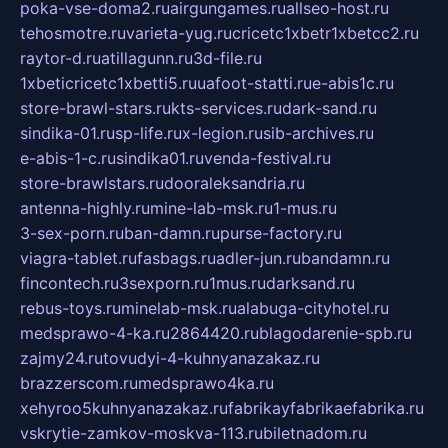
poka-vse-doma2.ru
airgungames.ru
allseo-host.ru
tehosmotre.ru
varieta-yug.ru
cricetc1xbetr1xbetcc2.ru
raytor-d.ru
atillagunn.ru
3d-file.ru
1xbeticricetc1xbetti5.ru
uafoot-statti.ru
e-abis1c.ru
store-brawl-stars.ru
kts-services.ru
dark-sand.ru
sindika-01.ru
sp-life.ru
x-legion.ru
sib-archives.ru
e-abis-1-c.ru
sindika01.ru
venda-festival.ru
store-brawlstars.ru
dooraleksandria.ru
antenna-highly.ru
mine-lab-msk.ru
1-mus.ru
3-sex-porn.ru
ban-damn.ru
purse-factory.ru
viagra-tablet.ru
fasbags.ru
adler-jun.ru
bandamn.ru
fincontech.ru
3sexporn.ru
1mus.ru
darksand.ru
rebus-toys.ru
minelab-msk.ru
alabuga-cityhotel.ru
medsprawo-4-ka.ru
2864420.ru
blagodarenie-spb.ru
zajmy24.ru
tovudyi-4-kuhnyanazakaz.ru
brazzerscom.ru
medsprawo4ka.ru
xehyroo5kuhnyanazakaz.ru
fabrikayfabrikaefabrika.ru
vskrytie-zamkov-moskva-113.ru
biletnadom.ru