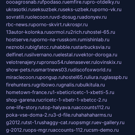
oooagrosnab.ru
fpodaso.ru
emfire.ru
pro-otdelky.ru
ukrasotki.ru
seksuzbek.ru
seks-uzbek.ru
porno-vk.ru
sovratili.ru
olecoon.ru
vd-dosug.ru
adonyev.ru
rbc-news.ru
porno-skvirt.ru
krospr.ru
13autor-kolonka.ru
sormol.ru
2rich.ru
hostel-65.ru
hostserve.ru
porno-na-russkom.ru
mishinlab.ru
neznobi.ru
bigfatcc.ru
habble.ru
starbucksvia.ru
delfinet.ru
silvernano.ru
elestal.ru
vektor-doroga.ru
velotrenajery.ru
pronso54.ru
lenasever.ru
lovinskix.ru
show-pets.ru
smartnews03.ru
discofoxworld.ru
miraclecoon.ru
pongup.ru
hostel65.ru
liura.ru
glasspb.ru
firehunters.ru
gribowo.ru
gnalis.ru
bulkitula.ru
hometown-france.ru
1-xbeticricetc-1-xbetti-5.ru
shop-garena.ru
cricetc-1-xbetr-1-xbetcc-2.ru
one-life-story.ru
top-halyava.ru
accounts112.ru
poka-vse-doma-2.ru
3-d-file.ru
hahahaharms.ru
g2012.ru
tst-1.ru
shaggy-cat.ru
opsmgr.ru
ev-gallery.ru
g-2012.ru
ops-mgr.ru
accounts-112.ru
csm-demo.ru