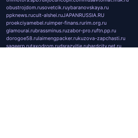
obustrojdom.ru
sovetcik.ru
ybaranovskaya.ru
ppknews.ru
cult-alshei.ru
JAPANRUSSIA.RU
proekciyamebel.ru
imper-finans.ru
rim.org.ru
glamourai.ru
brassminus.ru
zabor-pro.ru
ftn.pp.ru
dorogoe58.ru
laimengpacker.ru
kuzova-zapchasti.ru
sageerp.ru
taxodrom.ru
dsrazvitie.ru
hardcity.net.ru
ratinghomegames.ru
topservice25.ru
gubernyan.ru
gtglasslined.ru
ii4.ru
tssport.spb.ru
andorra24.com
blackwallstreet.ru
oboimos.ru
optim-doors.com.ru
ikuch.ru
nycr.org.ru
npa21.ru
vremya-ch.spb.ru
desert000.ru
ivtorgi.ru
ifiori.ru
catalog-statei.ru
dcv.org.ru
spetsmaster174.ru
ipkameryhiseeu.ru
dum26.ru
ruspol.spb.ru
fr-opendp.ru
kam-solnyshko.ru
cheyenne-arapaho.ru
sevzapmetal.spb.ru
ted-lapidus.spb.ru
parasite-eliminator.ru
sigma-complete.ru
modernworld.ru
dama-moda.ru
eholot-group.ru
sk-nvkz.ru
DRONGOLD.RU