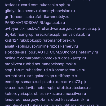
tesiaes.ru
card.com.ru
kazanka.spb.ru
gildiya-kuznecov.ru
kameryboavision.ru
griffoncom.spb.ru
fabrika-emotsiy.ru
PARK-MATROSOVA.RU
agat.spb.ru
avtoyurist-moskva1.ru
hardware.org.ru
схема-авто.рф
dg-lab.ru
angrup.ru
recruiter.spb.ru
music8.spb.ru
krsk124.ru
kubok.spb.ru
romanofforex.ru
analitikaplus.ru
spyonline.ru
zosikamery.ru
sloboda-ural.pp.ru
AUTO-COM.SU
hohota.net
alimy.ru
online-z.com
aromat-vostoka.ru
otdelkaexp.ru
mobilvest.ru
bbd.net.ru
mebelshop.msk.ru
smp-forum.ru
bastion-td.ru
kosmoscreative.ru
avrmotors.ru
art-galadesign.ru
tiffany-c.ru
ecostep-samara.ru
d-p.spb.ru
галактика73.рф
sko.com.ru
davitamebel-spb.ru
fotsis.ru
tesiaes.ru
kokoroyari.spb.ru
blesna-kazan.ru
mossilver.ru
lenderoq.ru
sergeydobrin.ru
tochkazvuka.msk.ru
people-of-art.ru
bezzubova.ru
clubtibet.ru
orior-aks.ru