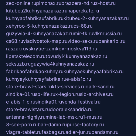
zed-online.ru
pimchax.ru
brazzers-hd.ru
z-host.ru
kitubeu2kuhnyanazakaz.ru
naperekate.ru
kuhnyaofabrikaufabrik.ru
kitubeu-2-kuhnyanazakaz.ru
xehyroo-5-kuhnyanazakaz.ru
cs-68.ru
guzywia-4-kuhnyanazakaz.ru
mir-tk.ru
vlknrussia.ru
cs68.ru
vladivostok-map.ru
video-seks.ru
bankaribi.ru
raszar.ru
vskrytie-zamkov-moskva113.ru
lipetsktelecom.ru
tovudyi4kuhnyanazakaz.ru
seksuzb.ru
guzywia4kuhnyanazakaz.ru
fabrikaofabrikaokuhny.ru
kuhnyaekuhnyaafabrika.ru
kuhnyaykuhnyayfabrika.ru
e-abis1c.ru
store-brawl-stars.ru
kts-services.ru
dark-sand.ru
sindika-01.ru
sp-life.ru
x-legion.ru
sib-archives.ru
e-abis-1-c.ru
sindika01.ru
venda-festival.ru
store-brawlstars.ru
dooraleksandria.ru
antenna-highly.ru
mine-lab-msk.ru
1-mus.ru
3-sex-porn.ru
ban-damn.ru
purse-factory.ru
viagra-tablet.ru
fasbags.ru
adler-jun.ru
bandamn.ru