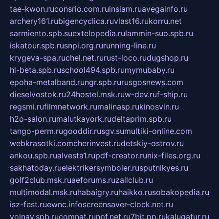
tae-kwon.ru
consrio.com.ru
insiam.ru
avegainfo.ru
archery161.ru
bigencyclica.ru
vlast16.ru
korru.net
sarmiento.spb.su
extelopedia.ru
lammin-suo.spb.ru
iskatour.spb.ru
snpi.org.ru
running-line.ru
krygeva-spa.ru
chel.net.ru
rust-loco.ru
dugshop.ru
hl-beta.spb.ru
school494.spb.ru
mymubaby.ru
epoha-metalband.ru
ngr.spb.ru
rusgosnews.com
dieselvostok.ru
24hostel.msk.ru
w-dev.ru
f-ship.ru
regsmi.ru
filmnetwork.ru
malinasp.ru
kinosvin.ru
h2o-salon.ru
malutkayork.ru
deltaprim.spb.ru
tango-perm.ru
gooddir.ru
sgv.su
multiki-online.com
webkrasotki.com
cherinvest.ru
detskiy-ostrov.ru
ankou.spb.ru
alvesta1.ru
pdf-creator.ru
nix-files.org.ru
sakhatoday.ru
elektrikersymboler.ru
sputnikyes.ru
golf2club.msk.ru
aeforums.ru
zallclub.ru
multimodal.msk.ru
habaigry.ru
haikko.ru
sobakopedia.ru
isz-fest.ru
ewnc.info
screensaver-clock.net.ru
volnav.spb.ru
comnat.ru
npf.net.ru
7bit.pp.ru
kalugatur.ru