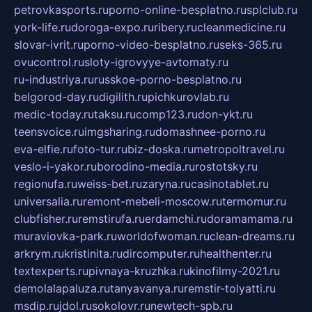
petrovkasports.ru
porno-online-besplatno.ru
splclub.ru
york-life.ru
doroga-expo.ru
ribery.ru
cleanmedicine.ru
slovar-ivrit.ru
porno-video-besplatno.ru
seks-365.ru
ovucontrol.ru
sloty-igrovyye-avtomaty.ru
ru-industriya.ru
russkoe-porno-besplatno.ru
belgorod-day.ru
digilith.ru
pichkurovlab.ru
medic-today.ru
taksu.ru
comp123.ru
don-ykt.ru
teensvoice.ru
imgsharing.ru
domashnee-porno.ru
eva-elfie.ru
foto-tur.ru
biz-doska.ru
metropoltravel.ru
veslo-i-yakor.ru
borodino-media.ru
rostotsky.ru
regionufa.ru
weiss-bet.ru
zaryna.ru
casinotablet.ru
universalia.ru
remont-mebeli-moscow.ru
termomur.ru
clubfisher.ru
remstirufa.ru
erdamchi.ru
doramamama.ru
muraviovka-park.ru
worldofwoman.ru
clean-dreams.ru
arkrym.ru
kristinita.ru
dircomputer.ru
healthenter.ru
textexperts.ru
pivnaya-kruzhka.ru
kinofilmy-2021.ru
demolalapaluza.ru
tanyavanya.ru
remstir-tolyatti.ru
msdip.ru
jdol.ru
sokolovr.ru
newtech-spb.ru