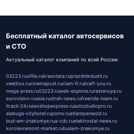
Бесплатный каталог автосервисов
и СТО
Актуальный каталог компаний по всей России
03223.ru
ufille.ru
krasotata.ru
prazdnikdushi.ru
veetbox.ru
cinemapost.ru
ciam-fr.ru
kraft-you.ru
mega-press.ru
03223.ru
web-explore.ru
rastenuya.ru
eurovision-russia.ru
strah-news.ru
freeride-team.ru
itrack-24.ru
sexshopexpress.ru
autostudiopro.ru
alabuga-cityhotel.ru
pornv.ru
atlantpereezd.ru
bud-em-znakomye.ru
a-cdc.ru
elektrostal-news.ru
korolevremont-market.ru
budem-znakomye.ru