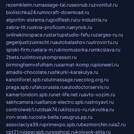
rezemkleim.ru
massage-tai.ru
seonub.ru
zvonitut.ru
biolisichka24.ru
mncraft-download.ru
algoritm-sistema.ru
godflesh.ru
ru-industria.ru
zebra-tlt.ru
okna-proficom.ru
erynok.ru
onlinekinospace.ru
startupstudio-fefu.ru
zarges-ru.ru
gegenjustizunrecht.ru
autobalashov.ru
utrovortu.ru
spiski-firm.ru
elara-m.ru
kinomusorka.ru
mkcslava.ru
2bets.ru
vintovoykompressor.ru
birminghamvsfulham.ru
sarmat-komp.ru
pioneeri.ru
amadis-chocolate.ru
shkurki-karakulya.ru
kanotiforet.spb.ru
tutmassage.ru
ecolog.org.ru
praga.spb.ru
falcorussia.ru
autodoctorservis.ru
kamertondom.spb.ru
net-life.net.ru
avto-vozim.ru
sakhcamera.ru
alliance-electro.spb.ru
stroyavt.ru
controlweb1.ru
tdsak74.ru
kinzozo-ru.ru
kvotka.ru
iron-snab.ru
costa-bella.ru
eugrus.pp.ru
associaciya39.ru
primexpo.spb.ru
bezmorchin.ru
ia2.ru
cpt21.ru
ispecspb.ru
regahost.ru
kolosok-elita.ru