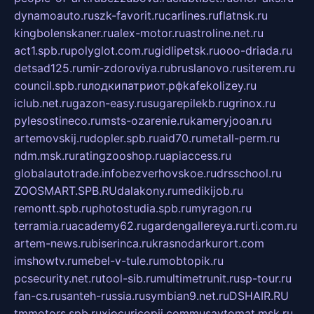
dynamoauto.ru
szk-favorit.ru
carlines.ru
flatnsk.ru
kingbolenskaner.ru
alex-motor.ru
astroline.net.ru
act1.spb.ru
polyglot.com.ru
gidlipetsk.ru
ooo-driada.ru
detsad125.ru
mir-zdoroviya.ru
bruslanovo.ru
siterem.ru
council.spb.ru
лодкипатриот.рф
kafekolizey.ru
iclub.net.ru
gazon-easy.ru
sugarepilekb.ru
grinox.ru
pylesostineco.ru
msts-ozarenie.ru
kameryjooan.ru
artemovskij.ru
dopler.spb.ru
aid70.ru
metall-perm.ru
ndm.msk.ru
ratingzooshop.ru
apiaccess.ru
globalautotrade.info
bezverhovskoe.ru
drsschool.ru
ZOOSMART.SPB.RU
dalakony.ru
medikijob.ru
remontt.spb.ru
photostudia.spb.ru
myragon.ru
terramia.ru
academy62.ru
gardengallereya.ru
rti.com.ru
artem-news.ru
biserinca.ru
krasnodarkurort.com
imshowtv.ru
mebel-v-tule.ru
mobtopik.ru
pcsecurity.net.ru
tool-sib.ru
multimetrunit.ru
sp-tour.ru
fan-cs.ru
santeh-russia.ru
symbian9.net.ru
DSHAIR.RU
tmmotors.spb.ru
xjocuricopii.com
musavtomat.msk.ru