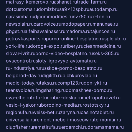
matrasy-kemerovo.ru
ashanet.ru
trade-farm.ru
dotcustoms.ru
domizbrusa9x12spb.ru
autodamp.ru
narasimha.ru
djcommodities.ru
nv750.ru
x-ton.ru
newsplain.ru
cardvoice.ru
modopaper.ru
manunae.ru
gbget.ru
alfeihavsalnassr.ru
madoma.ru
tajuncos.ru
petrovkasports.ru
porno-online-besplatno.ru
splclub.ru
york-life.ru
doroga-expo.ru
ribery.ru
cleanmedicine.ru
slovar-ivrit.ru
porno-video-besplatno.ru
seks-365.ru
ovucontrol.ru
sloty-igrovyye-avtomaty.ru
ru-industriya.ru
russkoe-porno-besplatno.ru
belgorod-day.ru
digilith.ru
pichkurovlab.ru
medic-today.ru
taksu.ru
comp123.ru
don-ykt.ru
teensvoice.ru
imgsharing.ru
domashnee-porno.ru
eva-elfie.ru
foto-tur.ru
biz-doska.ru
metropoltravel.ru
veslo-i-yakor.ru
borodino-media.ru
rostotsky.ru
regionufa.ru
weiss-bet.ru
zaryna.ru
casinotablet.ru
universalia.ru
remont-mebeli-moscow.ru
termomur.ru
clubfisher.ru
remstirufa.ru
erdamchi.ru
doramamama.ru