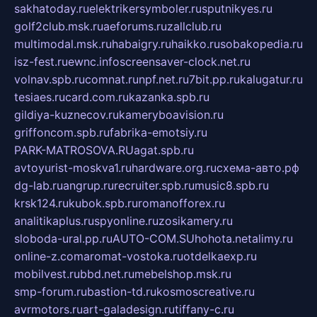
sakhatoday.ru
elektrikersymboler.ru
sputnikyes.ru
golf2club.msk.ru
aeforums.ru
zallclub.ru
multimodal.msk.ru
habaigry.ru
haikko.ru
sobakopedia.ru
isz-fest.ru
ewnc.info
screensaver-clock.net.ru
volnav.spb.ru
comnat.ru
npf.net.ru
7bit.pp.ru
kalugatur.ru
tesiaes.ru
card.com.ru
kazanka.spb.ru
gildiya-kuznecov.ru
kameryboavision.ru
griffoncom.spb.ru
fabrika-emotsiy.ru
PARK-MATROSOVA.RU
agat.spb.ru
avtoyurist-moskva1.ru
hardware.org.ru
схема-авто.рф
dg-lab.ru
angrup.ru
recruiter.spb.ru
music8.spb.ru
krsk124.ru
kubok.spb.ru
romanofforex.ru
analitikaplus.ru
spyonline.ru
zosikamery.ru
sloboda-ural.pp.ru
AUTO-COM.SU
hohota.net
alimy.ru
online-z.com
aromat-vostoka.ru
otdelkaexp.ru
mobilvest.ru
bbd.net.ru
mebelshop.msk.ru
smp-forum.ru
bastion-td.ru
kosmoscreative.ru
avrmotors.ru
art-galadesign.ru
tiffany-c.ru