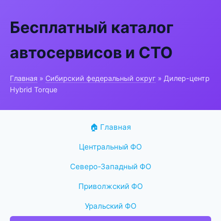
Бесплатный каталог
автосервисов и СТО
Главная
»
Сибирский федеральный округ
» Дилер-центр
Hybrid Torque
🏠 Главная
Центральный ФО
Северо-Западный ФО
Приволжский ФО
Уральский ФО