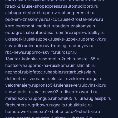
itrack-24.ru
sexshopexpress.ru
autostudiopro.ru
alabuga-cityhotel.ru
pornv.ru
atlantpereezd.ru
bud-em-znakomye.ru
a-cdc.ru
elektrostal-news.ru
korolevremont-market.ru
budem-znakomye.ru
oooagrosnab.ru
fpodaso.ru
emfire.ru
pro-otdelky.ru
ukrasotki.ru
seksuzbek.ru
seks-uzbek.ru
porno-vk.ru
sovratili.ru
olecoon.ru
vd-dosug.ru
adonyev.ru
rbc-news.ru
porno-skvirt.ru
krospr.ru
13autor-kolonka.ru
sormol.ru
2rich.ru
hostel-65.ru
hostserve.ru
porno-na-russkom.ru
mishinlab.ru
neznobi.ru
bigfatcc.ru
habble.ru
starbucksvia.ru
delfinet.ru
silvernano.ru
elestal.ru
vektor-doroga.ru
velotrenajery.ru
pronso54.ru
lenasever.ru
lovinskix.ru
show-pets.ru
smartnews03.ru
discofoxworld.ru
miraclecoon.ru
pongup.ru
hostel65.ru
liura.ru
glasspb.ru
firehunters.ru
gribowo.ru
gnalis.ru
bulkitula.ru
hometown-france.ru
1-xbeticricetc-1-xbetti-5.ru