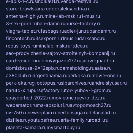
e-abis-1-c.ru
sindika01.ru
venda-festival.ru
store-brawlstars.ru
dooraleksandria.ru
antenna-highly.ru
mine-lab-msk.ru
1-mus.ru
3-sex-porn.ru
ban-damn.ru
purse-factory.ru
viagra-tablet.ru
fasbags.ru
adler-jun.ru
bandamn.ru
fincontech.ru
3sexporn.ru
1mus.ru
darksand.ru
rebus-toys.ru
minelab-msk.ru
rtdco.ru
seo-prodvizhenie-sajtov-stroitelnyh-kompanij.ru
card-voice.ru
rulonnyygazon177.ru
snow-guard.ru
domizbrusa-9x12spb.ru
demaholding.ru
aalse.ru
a380club.ru
argentinamia.ru
perkoka.ru
movie-one.ru
perk-oka.ru
g-octopus.ru
sibarchives.ru
andreislyusar.ru
naruto-x.ru
pursefactory.ru
tor-lyubov-i-grom.ru
spayderhed-2022.ru
movieone.ru
evro-dez.ru
webamator.ru
ma-absolut1.ru
avtopomosch27.ru
nv-750.ru
news-plain.ru
nertansaga.ru
delanalad.ru
dizfiles.ru
youtubefree.ru
aria-family.ru
roadli.ru
planeta-samara.ru
mysmartbuy.ru