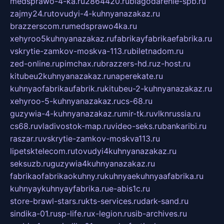
medsprawo-4-ka.ru
2864420.ru
blagodarenie-spb.ru
zajmy24.ru
tovudyi-4-kuhnyanazakaz.ru
brazzerscom.ru
medsprawo4ka.ru
xehyroo5kuhnyanazakaz.ru
fabrikayfabrikaefabrika.ru
vskrytie-zamkov-moskva-113.ru
biletnadom.ru
zed-online.ru
pimchax.ru
brazzers-hd.ru
z-host.ru
kitubeu2kuhnyanazakaz.ru
naperekate.ru
kuhnyaofabrikaufabrik.ru
kitubeu-2-kuhnyanazakaz.ru
xehyroo-5-kuhnyanazakaz.ru
cs-68.ru
guzywia-4-kuhnyanazakaz.ru
mir-tk.ru
vlknrussia.ru
cs68.ru
vladivostok-map.ru
video-seks.ru
bankaribi.ru
raszar.ru
vskrytie-zamkov-moskva113.ru
lipetsktelecom.ru
tovudyi4kuhnyanazakaz.ru
seksuzb.ru
guzywia4kuhnyanazakaz.ru
fabrikaofabrikaokuhny.ru
kuhnyaekuhnyaafabrika.ru
kuhnyaykuhnyayfabrika.ru
e-abis1c.ru
store-brawl-stars.ru
kts-services.ru
dark-sand.ru
sindika-01.ru
sp-life.ru
x-legion.ru
sib-archives.ru