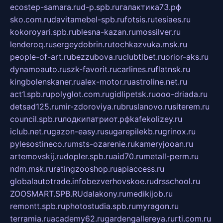
ecostep-samara.ru
d-p.spb.ru
галактика73.рф
sko.com.ru
davitamebel-spb.ru
fotsis.ru
tesiaes.ru
kokoroyari.spb.ru
blesna-kazan.ru
mossilver.ru
lenderoq.ru
sergeydobrin.ru
tochkazvuka.msk.ru
people-of-art.ru
bezzubova.ru
clubtibet.ru
orior-aks.ru
dynamoauto.ru
szk-favorit.ru
carlines.ru
flatnsk.ru
kingbolenskaner.ru
alex-motor.ru
astroline.net.ru
act1.spb.ru
polyglot.com.ru
gidlipetsk.ru
ooo-driada.ru
detsad125.ru
mir-zdoroviya.ru
bruslanovo.ru
siterem.ru
council.spb.ru
лодкипатриот.рф
kafekolizey.ru
iclub.net.ru
gazon-easy.ru
sugarepilekb.ru
grinox.ru
pylesostineco.ru
msts-ozarenie.ru
kameryjooan.ru
artemovskij.ru
dopler.spb.ru
aid70.ru
metall-perm.ru
ndm.msk.ru
ratingzooshop.ru
apiaccess.ru
globalautotrade.info
bezverhovskoe.ru
drsschool.ru
ZOOSMART.SPB.RU
dalakony.ru
medikijob.ru
remontt.spb.ru
photostudia.spb.ru
myragon.ru
terramia.ru
academy62.ru
gardengallereya.ru
rti.com.ru