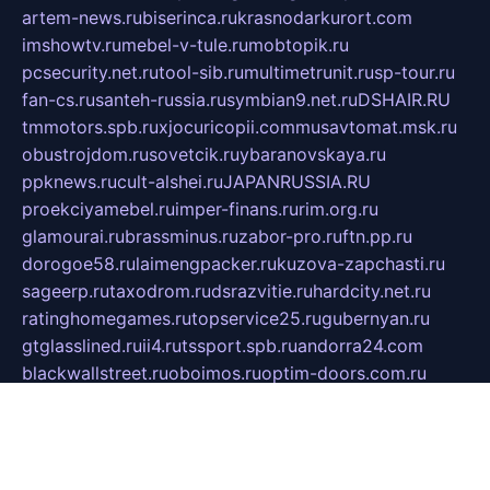
artem-news.ru
biserinca.ru
krasnodarkurort.com
imshowtv.ru
mebel-v-tule.ru
mobtopik.ru
pcsecurity.net.ru
tool-sib.ru
multimetrunit.ru
sp-tour.ru
fan-cs.ru
santeh-russia.ru
symbian9.net.ru
DSHAIR.RU
tmmotors.spb.ru
xjocuricopii.com
musavtomat.msk.ru
obustrojdom.ru
sovetcik.ru
ybaranovskaya.ru
ppknews.ru
cult-alshei.ru
JAPANRUSSIA.RU
proekciyamebel.ru
imper-finans.ru
rim.org.ru
glamourai.ru
brassminus.ru
zabor-pro.ru
ftn.pp.ru
dorogoe58.ru
laimengpacker.ru
kuzova-zapchasti.ru
sageerp.ru
taxodrom.ru
dsrazvitie.ru
hardcity.net.ru
ratinghomegames.ru
topservice25.ru
gubernyan.ru
gtglasslined.ru
ii4.ru
tssport.spb.ru
andorra24.com
blackwallstreet.ru
oboimos.ru
optim-doors.com.ru
ikuch.ru
nycr.org.ru
npa21.ru
vremya-ch.spb.ru
desert000.ru
ivtorgi.ru
ifiori.ru
catalog-statei.ru
dcv.org.ru
spetsmaster174.ru
ipkameryhiseeu.ru
dum26.ru
ruspol.spb.ru
fr-opendp.ru
kam-solnyshko.ru