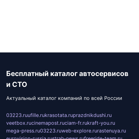
Бесплатный каталог автосервисов
и СТО
Актуальный каталог компаний по всей России
03223.ru
ufille.ru
krasotata.ru
prazdnikdushi.ru
veetbox.ru
cinemapost.ru
ciam-fr.ru
kraft-you.ru
mega-press.ru
03223.ru
web-explore.ru
rastenuya.ru
eurovision-russia.ru
strah-news.ru
freeride-team.ru