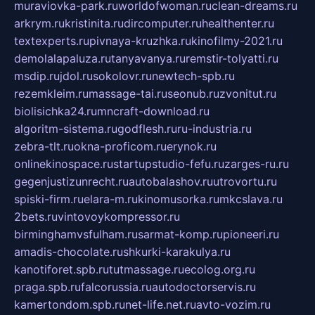
muraviovka-park.ru
worldofwoman.ru
clean-dreams.ru
arkrym.ru
kristinita.ru
dircomputer.ru
healthenter.ru
textexperts.ru
pivnaya-kruzhka.ru
kinofilmy-2021.ru
demolalapaluza.ru
tanyavanya.ru
remstir-tolyatti.ru
msdip.ru
jdol.ru
sokolovr.ru
newtech-spb.ru
rezemkleim.ru
massage-tai.ru
seonub.ru
zvonitut.ru
biolisichka24.ru
mncraft-download.ru
algoritm-sistema.ru
godflesh.ru
ru-industria.ru
zebra-tlt.ru
okna-proficom.ru
erynok.ru
onlinekinospace.ru
startupstudio-fefu.ru
zarges-ru.ru
gegenjustizunrecht.ru
autobalashov.ru
utrovortu.ru
spiski-firm.ru
elara-m.ru
kinomusorka.ru
mkcslava.ru
2bets.ru
vintovoykompressor.ru
birminghamvsfulham.ru
sarmat-komp.ru
pioneeri.ru
amadis-chocolate.ru
shkurki-karakulya.ru
kanotiforet.spb.ru
tutmassage.ru
ecolog.org.ru
praga.spb.ru
falcorussia.ru
autodoctorservis.ru
kamertondom.spb.ru
net-life.net.ru
avto-vozim.ru