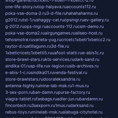
shop-garena.ru
cricetc-1-xbetr-1-xbetcc-2.ru
one-life-story.ru
top-halyava.ru
accounts112.ru
poka-vse-doma-2.ru
3-d-file.ru
hahahaharms.ru
g2012.ru
tst-1.ru
shaggy-cat.ru
opsmgr.ru
ev-gallery.ru
g-2012.ru
ops-mgr.ru
accounts-112.ru
csm-demo.ru
poka-vse-doma2.ru
airgungames.ru
allseo-host.ru
tehosmotre.ru
varieta-yug.ru
cricetc1xbetr1xbetcc2.ru
raytor-d.ru
atillagunn.ru
3d-file.ru
1xbeticricetc1xbetti5.ru
uafoot-statti.ru
e-abis1c.ru
store-brawl-stars.ru
kts-services.ru
dark-sand.ru
sindika-01.ru
sp-life.ru
x-legion.ru
sib-archives.ru
e-abis-1-c.ru
sindika01.ru
venda-festival.ru
store-brawlstars.ru
dooraleksandria.ru
antenna-highly.ru
mine-lab-msk.ru
1-mus.ru
3-sex-porn.ru
ban-damn.ru
purse-factory.ru
viagra-tablet.ru
fasbags.ru
adler-jun.ru
bandamn.ru
fincontech.ru
3sexporn.ru
1mus.ru
darksand.ru
rebus-toys.ru
minelab-msk.ru
alabuga-cityhotel.ru