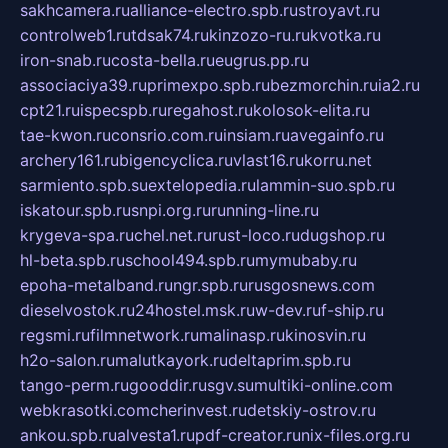
sakhcamera.ru
alliance-electro.spb.ru
stroyavt.ru
controlweb1.ru
tdsak74.ru
kinzozo-ru.ru
kvotka.ru
iron-snab.ru
costa-bella.ru
eugrus.pp.ru
associaciya39.ru
primexpo.spb.ru
bezmorchin.ru
ia2.ru
cpt21.ru
ispecspb.ru
regahost.ru
kolosok-elita.ru
tae-kwon.ru
consrio.com.ru
insiam.ru
avegainfo.ru
archery161.ru
bigencyclica.ru
vlast16.ru
korru.net
sarmiento.spb.su
extelopedia.ru
lammin-suo.spb.ru
iskatour.spb.ru
snpi.org.ru
running-line.ru
krygeva-spa.ru
chel.net.ru
rust-loco.ru
dugshop.ru
hl-beta.spb.ru
school494.spb.ru
mymubaby.ru
epoha-metalband.ru
ngr.spb.ru
rusgosnews.com
dieselvostok.ru
24hostel.msk.ru
w-dev.ru
f-ship.ru
regsmi.ru
filmnetwork.ru
malinasp.ru
kinosvin.ru
h2o-salon.ru
malutkayork.ru
deltaprim.spb.ru
tango-perm.ru
gooddir.ru
sgv.su
multiki-online.com
webkrasotki.com
cherinvest.ru
detskiy-ostrov.ru
ankou.spb.ru
alvesta1.ru
pdf-creator.ru
nix-files.org.ru