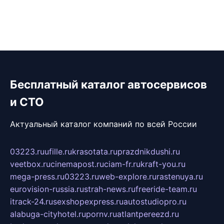
Бесплатный каталог автосервисов
и СТО
Актуальный каталог компаний по всей России
03223.ru
ufille.ru
krasotata.ru
prazdnikdushi.ru
veetbox.ru
cinemapost.ru
ciam-fr.ru
kraft-you.ru
mega-press.ru
03223.ru
web-explore.ru
rastenuya.ru
eurovision-russia.ru
strah-news.ru
freeride-team.ru
itrack-24.ru
sexshopexpress.ru
autostudiopro.ru
alabuga-cityhotel.ru
pornv.ru
atlantpereezd.ru