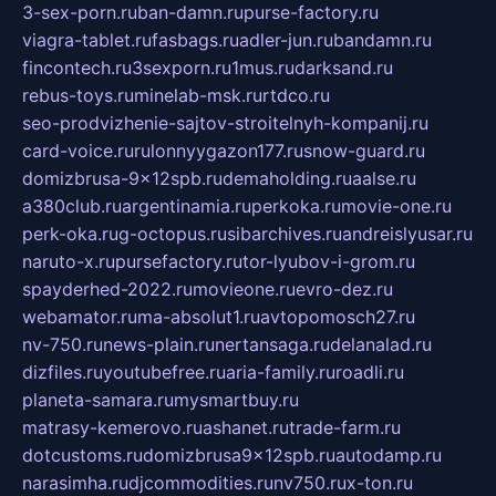
3-sex-porn.ru
ban-damn.ru
purse-factory.ru
viagra-tablet.ru
fasbags.ru
adler-jun.ru
bandamn.ru
fincontech.ru
3sexporn.ru
1mus.ru
darksand.ru
rebus-toys.ru
minelab-msk.ru
rtdco.ru
seo-prodvizhenie-sajtov-stroitelnyh-kompanij.ru
card-voice.ru
rulonnyygazon177.ru
snow-guard.ru
domizbrusa-9x12spb.ru
demaholding.ru
aalse.ru
a380club.ru
argentinamia.ru
perkoka.ru
movie-one.ru
perk-oka.ru
g-octopus.ru
sibarchives.ru
andreislyusar.ru
naruto-x.ru
pursefactory.ru
tor-lyubov-i-grom.ru
spayderhed-2022.ru
movieone.ru
evro-dez.ru
webamator.ru
ma-absolut1.ru
avtopomosch27.ru
nv-750.ru
news-plain.ru
nertansaga.ru
delanalad.ru
dizfiles.ru
youtubefree.ru
aria-family.ru
roadli.ru
planeta-samara.ru
mysmartbuy.ru
matrasy-kemerovo.ru
ashanet.ru
trade-farm.ru
dotcustoms.ru
domizbrusa9x12spb.ru
autodamp.ru
narasimha.ru
djcommodities.ru
nv750.ru
x-ton.ru