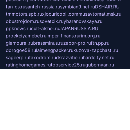
fan-cs.ru
santeh-russia.ru
symbian9.net.ru
DSHAIR.RU
tmmotors.spb.ru
xjocuricopii.com
musavtomat.msk.ru
obustrojdom.ru
sovetcik.ru
ybaranovskaya.ru
ppknews.ru
cult-alshei.ru
JAPANRUSSIA.RU
proekciyamebel.ru
imper-finans.ru
rim.org.ru
glamourai.ru
brassminus.ru
zabor-pro.ru
ftn.pp.ru
dorogoe58.ru
laimengpacker.ru
kuzova-zapchasti.ru
sageerp.ru
taxodrom.ru
dsrazvitie.ru
hardcity.net.ru
ratinghomegames.ru
topservice25.ru
gubernyan.ru
gtglasslined.ru
ii4.ru
tssport.spb.ru
andorra24.com
blackwallstreet.ru
oboimos.ru
optim-doors.com.ru
ikuch.ru
nycr.org.ru
npa21.ru
vremya-ch.spb.ru
desert000.ru
ivtorgi.ru
ifiori.ru
catalog-statei.ru
dcv.org.ru
spetsmaster174.ru
ipkameryhiseeu.ru
dum26.ru
ruspol.spb.ru
fr-opendp.ru
kam-solnyshko.ru
cheyenne-arapaho.ru
sevzapmetal.spb.ru
ted-lapidus.spb.ru
parasite-eliminator.ru