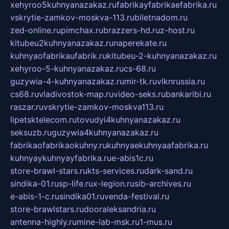
xehyroo5kuhnyanazakaz.ru
fabrikayfabrikaefabrika.ru
vskrytie-zamkov-moskva-113.ru
biletnadom.ru
zed-online.ru
pimchax.ru
brazzers-hd.ru
z-host.ru
kitubeu2kuhnyanazakaz.ru
naperekate.ru
kuhnyaofabrikaufabrik.ru
kitubeu-2-kuhnyanazakaz.ru
xehyroo-5-kuhnyanazakaz.ru
cs-68.ru
guzywia-4-kuhnyanazakaz.ru
mir-tk.ru
vlknrussia.ru
cs68.ru
vladivostok-map.ru
video-seks.ru
bankaribi.ru
raszar.ru
vskrytie-zamkov-moskva113.ru
lipetsktelecom.ru
tovudyi4kuhnyanazakaz.ru
seksuzb.ru
guzywia4kuhnyanazakaz.ru
fabrikaofabrikaokuhny.ru
kuhnyaekuhnyaafabrika.ru
kuhnyaykuhnyayfabrika.ru
e-abis1c.ru
store-brawl-stars.ru
kts-services.ru
dark-sand.ru
sindika-01.ru
sp-life.ru
x-legion.ru
sib-archives.ru
e-abis-1-c.ru
sindika01.ru
venda-festival.ru
store-brawlstars.ru
dooraleksandria.ru
antenna-highly.ru
mine-lab-msk.ru
1-mus.ru