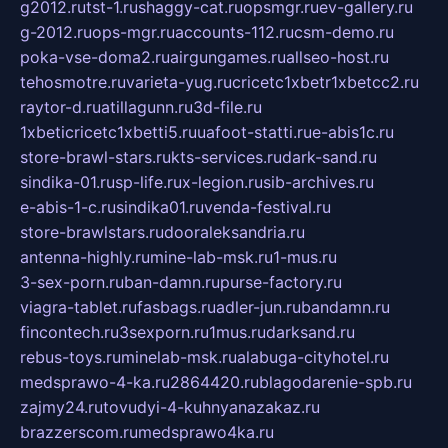
g2012.ru
tst-1.ru
shaggy-cat.ru
opsmgr.ru
ev-gallery.ru
g-2012.ru
ops-mgr.ru
accounts-112.ru
csm-demo.ru
poka-vse-doma2.ru
airgungames.ru
allseo-host.ru
tehosmotre.ru
varieta-yug.ru
cricetc1xbetr1xbetcc2.ru
raytor-d.ru
atillagunn.ru
3d-file.ru
1xbeticricetc1xbetti5.ru
uafoot-statti.ru
e-abis1c.ru
store-brawl-stars.ru
kts-services.ru
dark-sand.ru
sindika-01.ru
sp-life.ru
x-legion.ru
sib-archives.ru
e-abis-1-c.ru
sindika01.ru
venda-festival.ru
store-brawlstars.ru
dooraleksandria.ru
antenna-highly.ru
mine-lab-msk.ru
1-mus.ru
3-sex-porn.ru
ban-damn.ru
purse-factory.ru
viagra-tablet.ru
fasbags.ru
adler-jun.ru
bandamn.ru
fincontech.ru
3sexporn.ru
1mus.ru
darksand.ru
rebus-toys.ru
minelab-msk.ru
alabuga-cityhotel.ru
medsprawo-4-ka.ru
2864420.ru
blagodarenie-spb.ru
zajmy24.ru
tovudyi-4-kuhnyanazakaz.ru
brazzerscom.ru
medsprawo4ka.ru