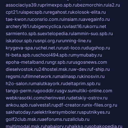
associaciya39.ru
primexpo.spb.ru
bezmorchin.ru
ia2.ru
cpt21.ru
ispecspb.ru
regahost.ru
kolosok-elita.ru
tae-kwon.ru
consrio.com.ru
insiam.ru
avegainfo.ru
archery161.ru
bigencyclica.ru
vlast16.ru
korru.net
sarmiento.spb.su
extelopedia.ru
lammin-suo.spb.ru
iskatour.spb.ru
snpi.org.ru
running-line.ru
krygeva-spa.ru
chel.net.ru
rust-loco.ru
dugshop.ru
hl-beta.spb.ru
school494.spb.ru
mymubaby.ru
epoha-metalband.ru
ngr.spb.ru
rusgosnews.com
dieselvostok.ru
24hostel.msk.ru
w-dev.ru
f-ship.ru
regsmi.ru
filmnetwork.ru
malinasp.ru
kinosvin.ru
h2o-salon.ru
malutkayork.ru
deltaprim.spb.ru
tango-perm.ru
gooddir.ru
sgv.su
multiki-online.com
webkrasotki.com
cherinvest.ru
detskiy-ostrov.ru
ankou.spb.ru
alvesta1.ru
pdf-creator.ru
nix-files.org.ru
sakhatoday.ru
elektrikersymboler.ru
sputnikyes.ru
golf2club.msk.ru
aeforums.ru
zallclub.ru
multimodal.msk.ru
habaigry.ru
haikko.ru
sobakopedia.ru