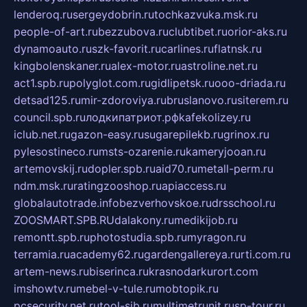
lenderoq.ru
sergeydobrin.ru
tochkazvuka.msk.ru
people-of-art.ru
bezzubova.ru
clubtibet.ru
orior-aks.ru
dynamoauto.ru
szk-favorit.ru
carlines.ru
flatnsk.ru
kingbolenskaner.ru
alex-motor.ru
astroline.net.ru
act1.spb.ru
polyglot.com.ru
gidlipetsk.ru
ooo-driada.ru
detsad125.ru
mir-zdoroviya.ru
bruslanovo.ru
siterem.ru
council.spb.ru
лодкипатриот.рф
kafekolizey.ru
iclub.net.ru
gazon-easy.ru
sugarepilekb.ru
grinox.ru
pylesostineco.ru
msts-ozarenie.ru
kameryjooan.ru
artemovskij.ru
dopler.spb.ru
aid70.ru
metall-perm.ru
ndm.msk.ru
ratingzooshop.ru
apiaccess.ru
globalautotrade.info
bezverhovskoe.ru
drsschool.ru
ZOOSMART.SPB.RU
dalakony.ru
medikijob.ru
remontt.spb.ru
photostudia.spb.ru
myragon.ru
terramia.ru
academy62.ru
gardengallereya.ru
rti.com.ru
artem-news.ru
biserinca.ru
krasnodarkurort.com
imshowtv.ru
mebel-v-tule.ru
mobtopik.ru
pcsecurity.net.ru
tool-sib.ru
multimetrunit.ru
sp-tour.ru