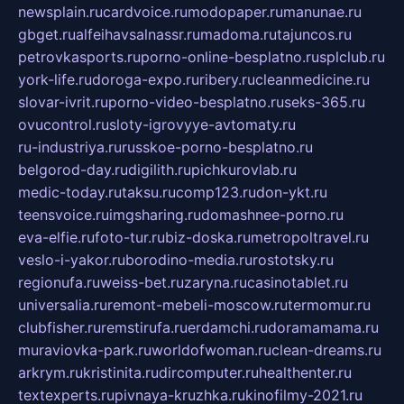
newsplain.ru
cardvoice.ru
modopaper.ru
manunae.ru
gbget.ru
alfeihavsalnassr.ru
madoma.ru
tajuncos.ru
petrovkasports.ru
porno-online-besplatno.ru
splclub.ru
york-life.ru
doroga-expo.ru
ribery.ru
cleanmedicine.ru
slovar-ivrit.ru
porno-video-besplatno.ru
seks-365.ru
ovucontrol.ru
sloty-igrovyye-avtomaty.ru
ru-industriya.ru
russkoe-porno-besplatno.ru
belgorod-day.ru
digilith.ru
pichkurovlab.ru
medic-today.ru
taksu.ru
comp123.ru
don-ykt.ru
teensvoice.ru
imgsharing.ru
domashnee-porno.ru
eva-elfie.ru
foto-tur.ru
biz-doska.ru
metropoltravel.ru
veslo-i-yakor.ru
borodino-media.ru
rostotsky.ru
regionufa.ru
weiss-bet.ru
zaryna.ru
casinotablet.ru
universalia.ru
remont-mebeli-moscow.ru
termomur.ru
clubfisher.ru
remstirufa.ru
erdamchi.ru
doramamama.ru
muraviovka-park.ru
worldofwoman.ru
clean-dreams.ru
arkrym.ru
kristinita.ru
dircomputer.ru
healthenter.ru
textexperts.ru
pivnaya-kruzhka.ru
kinofilmy-2021.ru