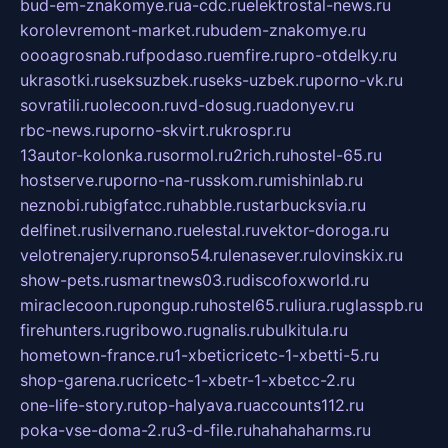
bud-em-znakomye.ru
a-cdc.ru
elektrostal-news.ru
korolevremont-market.ru
budem-znakomye.ru
oooagrosnab.ru
fpodaso.ru
emfire.ru
pro-otdelky.ru
ukrasotki.ru
seksuzbek.ru
seks-uzbek.ru
porno-vk.ru
sovratili.ru
olecoon.ru
vd-dosug.ru
adonyev.ru
rbc-news.ru
porno-skvirt.ru
krospr.ru
13autor-kolonka.ru
sormol.ru
2rich.ru
hostel-65.ru
hostserve.ru
porno-na-russkom.ru
mishinlab.ru
neznobi.ru
bigfatcc.ru
habble.ru
starbucksvia.ru
delfinet.ru
silvernano.ru
elestal.ru
vektor-doroga.ru
velotrenajery.ru
pronso54.ru
lenasever.ru
lovinskix.ru
show-pets.ru
smartnews03.ru
discofoxworld.ru
miraclecoon.ru
pongup.ru
hostel65.ru
liura.ru
glasspb.ru
firehunters.ru
gribowo.ru
gnalis.ru
bulkitula.ru
hometown-france.ru
1-xbeticricetc-1-xbetti-5.ru
shop-garena.ru
cricetc-1-xbetr-1-xbetcc-2.ru
one-life-story.ru
top-halyava.ru
accounts112.ru
poka-vse-doma-2.ru
3-d-file.ru
hahahaharms.ru