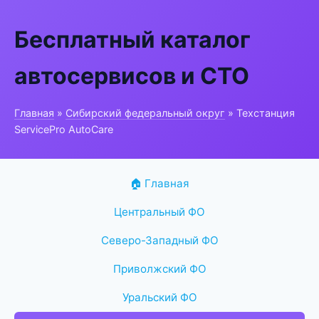
Бесплатный каталог
автосервисов и СТО
Главная
»
Сибирский федеральный округ
» Техстанция
ServicePro AutoCare
🏠 Главная
Центральный ФО
Северо-Западный ФО
Приволжский ФО
Уральский ФО