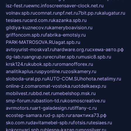
isz-fest.ru
ewnc.info
screensaver-clock.net.ru
volnav.spb.ru
comnat.ru
npf.net.ru
7bit.pp.ru
kalugatur.ru
tesiaes.ru
card.com.ru
kazanka.spb.ru
gildiya-kuznecov.ru
kameryboavision.ru
griffoncom.spb.ru
fabrika-emotsiy.ru
PARK-MATROSOVA.RU
agat.spb.ru
avtoyurist-moskva1.ru
hardware.org.ru
схема-авто.рф
dg-lab.ru
angrup.ru
recruiter.spb.ru
music8.spb.ru
krsk124.ru
kubok.spb.ru
romanofforex.ru
analitikaplus.ru
spyonline.ru
zosikamery.ru
sloboda-ural.pp.ru
AUTO-COM.SU
hohota.net
alimy.ru
online-z.com
aromat-vostoka.ru
otdelkaexp.ru
mobilvest.ru
bbd.net.ru
mebelshop.msk.ru
smp-forum.ru
bastion-td.ru
kosmoscreative.ru
avrmotors.ru
art-galadesign.ru
tiffany-c.ru
ecostep-samara.ru
d-p.spb.ru
галактика73.рф
sko.com.ru
davitamebel-spb.ru
fotsis.ru
tesiaes.ru
kokoroyari.spb.ru
blesna-kazan.ru
mossilver.ru