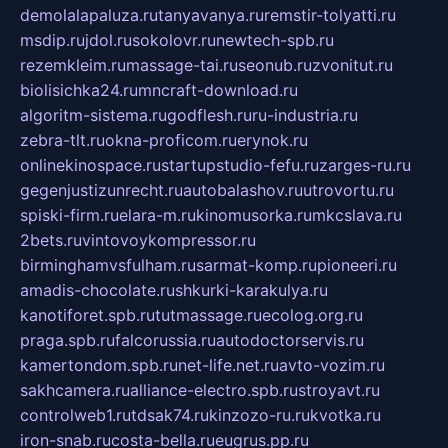
demolalapaluza.ru
tanyavanya.ru
remstir-tolyatti.ru
msdip.ru
jdol.ru
sokolovr.ru
newtech-spb.ru
rezemkleim.ru
massage-tai.ru
seonub.ru
zvonitut.ru
biolisichka24.ru
mncraft-download.ru
algoritm-sistema.ru
godflesh.ru
ru-industria.ru
zebra-tlt.ru
okna-proficom.ru
erynok.ru
onlinekinospace.ru
startupstudio-fefu.ru
zarges-ru.ru
gegenjustizunrecht.ru
autobalashov.ru
utrovortu.ru
spiski-firm.ru
elara-m.ru
kinomusorka.ru
mkcslava.ru
2bets.ru
vintovoykompressor.ru
birminghamvsfulham.ru
sarmat-komp.ru
pioneeri.ru
amadis-chocolate.ru
shkurki-karakulya.ru
kanotiforet.spb.ru
tutmassage.ru
ecolog.org.ru
praga.spb.ru
falcorussia.ru
autodoctorservis.ru
kamertondom.spb.ru
net-life.net.ru
avto-vozim.ru
sakhcamera.ru
alliance-electro.spb.ru
stroyavt.ru
controlweb1.ru
tdsak74.ru
kinzozo-ru.ru
kvotka.ru
iron-snab.ru
costa-bella.ru
eugrus.pp.ru